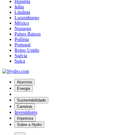
Hungria
Itália
Lituânia
Luxemburgo
México
Noruega
Países Baixos
Polônia
Portugal
Reino Unido
Suécia
Suíça
Alumínio
Energia
Sustentabilidade
Carreiras
Investidores
Imprensa
Sobre a Hydro