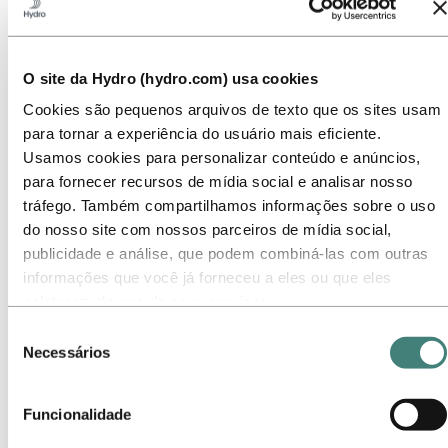
Operações de mercado
Sustentabilidade na Energia Hidrelétrica
Ir para:
Sustentabilidade
Nossa abordagem
O site da Hydro (hydro.com) usa cookies
Relatórios de sustentabilidade
Roteiro para emissões líquidas zero
Cookies são pequenos arquivos de texto que os sites usam
Operando na Amazônia brasileira
para tornar a experiência do usuário mais eficiente.
Contato de Sustentabilidade
Usamos cookies para personalizar conteúdo e anúncios,
Ir para:
Carreiras
para fornecer recursos de mídia social e analisar nosso
Oportunidades de emprego
tráfego. Também compartilhamos informações sobre o uso
Estudantes e graduados
do nosso site com nossos parceiros de mídia social,
A vida na Hydro
Áreas de carreira
publicidade e análise, que podem combiná-las com outras
Conheça nossa equipe
informações que você já forneceu a eles ou que eles
Jornada de recrutamento
coletaram do uso de seus serviços.
Contato e perguntas frequentes
Selecione o botão ‘Rejeitar’ para recusar todos os cookies
Seleção
Ir para:
Investidores
não necessários. Selecione o botão ‘Permitir seleção’ para
Necessários
Contatos de investidores
de
aceitar os cookies selecionados. Selecione o botão ‘Permitir
consentimento
Ir para:
Imprensa
todos’ para aceitar todos os tipos de cookies. Importante -
Contatos de meios de comunicação
Funcionalidade
Você pode desativar ou limitar o uso de cookies diretamente
Notícias
Visão geral da Hydro
nas configurações do seu navegador. Mas, lembre-se que