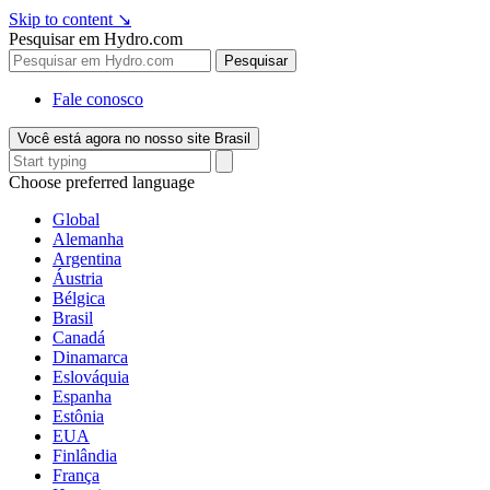
Skip to content
↘
Pesquisar em Hydro.com
Pesquisar
Fale conosco
Você está agora no nosso site Brasil
Choose preferred language
Global
Alemanha
Argentina
Áustria
Bélgica
Brasil
Canadá
Dinamarca
Eslováquia
Espanha
Estônia
EUA
Finlândia
França