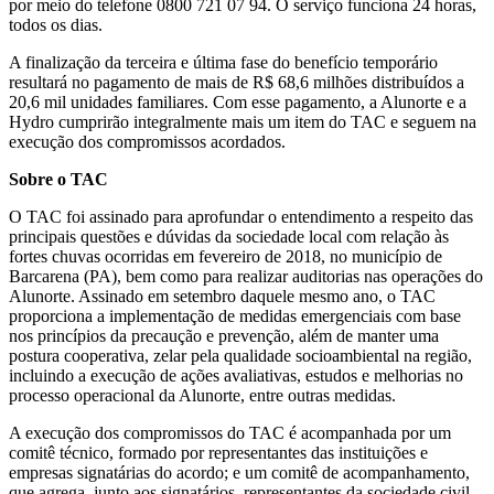
por meio do telefone 0800 721 07 94. O serviço funciona 24 horas,
todos os dias.
A finalização da terceira e última fase do benefício temporário
resultará no pagamento de mais de R$ 68,6 milhões distribuídos a
20,6 mil unidades familiares. Com esse pagamento, a Alunorte e a
Hydro cumprirão integralmente mais um item do TAC e seguem na
execução dos compromissos acordados.
Sobre o TAC
O TAC foi assinado para aprofundar o entendimento a respeito das
principais questões e dúvidas da sociedade local com relação às
fortes chuvas ocorridas em fevereiro de 2018, no município de
Barcarena (PA), bem como para realizar auditorias nas operações do
Alunorte. Assinado em setembro daquele mesmo ano, o TAC
proporciona a implementação de medidas emergenciais com base
nos princípios da precaução e prevenção, além de manter uma
postura cooperativa, zelar pela qualidade socioambiental na região,
incluindo a execução de ações avaliativas, estudos e melhorias no
processo operacional da Alunorte, entre outras medidas.
A execução dos compromissos do TAC é acompanhada por um
comitê técnico, formado por representantes das instituições e
empresas signatárias do acordo; e um comitê de acompanhamento,
que agrega, junto aos signatários, representantes da sociedade civil,