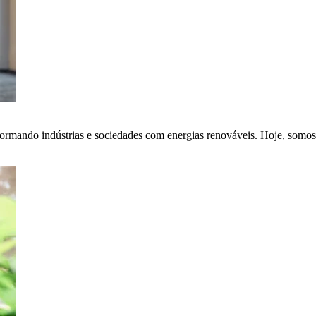
ormando indústrias e sociedades com energias renováveis. Hoje, somos 