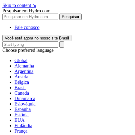
Skip to content
↘
Pesquisar em Hydro.com
Pesquisar
Fale conosco
Você está agora no nosso site Brasil
Choose preferred language
Global
Alemanha
Argentina
Áustria
Bélgica
Brasil
Canadá
Dinamarca
Eslováquia
Espanha
Estônia
EUA
Finlândia
França