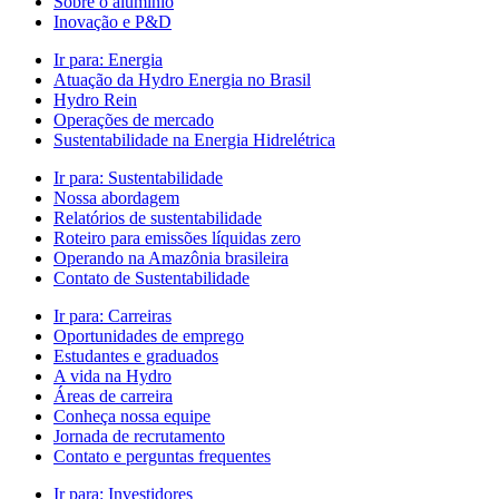
Sobre o alumínio
Inovação e P&D
Ir para:
Energia
Atuação da Hydro Energia no Brasil
Hydro Rein
Operações de mercado
Sustentabilidade na Energia Hidrelétrica
Ir para:
Sustentabilidade
Nossa abordagem
Relatórios de sustentabilidade
Roteiro para emissões líquidas zero
Operando na Amazônia brasileira
Contato de Sustentabilidade
Ir para:
Carreiras
Oportunidades de emprego
Estudantes e graduados
A vida na Hydro
Áreas de carreira
Conheça nossa equipe
Jornada de recrutamento
Contato e perguntas frequentes
Ir para:
Investidores