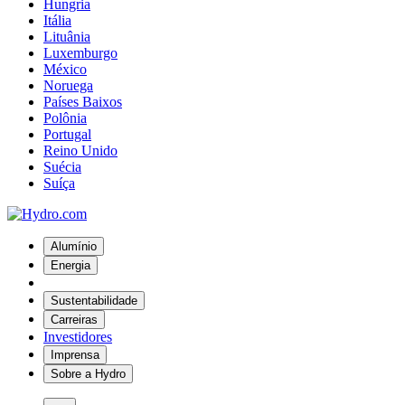
Hungria
Itália
Lituânia
Luxemburgo
México
Noruega
Países Baixos
Polônia
Portugal
Reino Unido
Suécia
Suíça
Alumínio
Energia
Sustentabilidade
Carreiras
Investidores
Imprensa
Sobre a Hydro