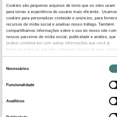
Temas em destaque
Cookies são pequenos arquivos de texto que os sites usam
Galeria de mídia
para tornar a experiência do usuário mais eficiente. Usamos
Ir para:
Sobre a Hydro
cookies para personalizar conteúdo e anúncios, para fornece
Sobre a Hydro
recursos de mídia social e analisar nosso tráfego. Também
Indústrias que fazem a diferença
compartilhamos informações sobre o uso do nosso site com
Nosso propósito e valores
Nossa Estratégia
nossos parceiros de mídia social, publicidade e análise, que
Localizações da Hydro no Brasil
podem combiná-las com outras informações que você já
Nossos negócios
forneceu a eles ou que eles coletaram do uso de seus servi
Nossa história
Gerenciamento e Organização
Selecione o botão ‘Rejeitar’ para recusar todos os cookies n
Governança corporativa
necessários. Selecione o botão ‘Permitir seleção’ para aceita
Seleção
Suprimentos
os cookies selecionados. Selecione o botão ‘Permitir todos’ 
Necessários
Patrocínios
de
Stories By Hydro
aceitar todos os tipos de cookies. Importante - Você pode
consentimento
desativar ou limitar o uso de cookies diretamente nas
Voltar ao menu principal
Funcionalidade
configurações do seu navegador. Mas, lembre-se que ao faz
isso, é possível que alguns sites não funcionem como
esperado.
Analíticos
Fechar
Imprensa