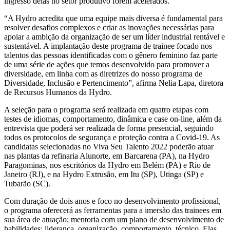
ingresso delas no setor produtivo forem acelerados.
“A Hydro acredita que uma equipe mais diversa é fundamental para
resolver desafios complexos e criar as inovações necessárias para
apoiar a ambição da organização de ser um líder industrial rentável e
sustentável. A implantação deste programa de trainee focado nos
talentos das pessoas identificadas com o gênero feminino faz parte
de uma série de ações que temos desenvolvido para promover a
diversidade, em linha com as diretrizes do nosso programa de
Diversidade, Inclusão e Pertencimento”, afirma Nelia Lapa, diretora
de Recursos Humanos da Hydro.
A seleção para o programa será realizada em quatro etapas com
testes de idiomas, comportamento, dinâmica e case on-line, além da
entrevista que poderá ser realizada de forma presencial, seguindo
todos os protocolos de segurança e proteção contra a Covid-19. As
candidatas selecionadas no Viva Seu Talento 2022 poderão atuar
nas plantas da refinaria Alunorte, em Barcarena (PA), na Hydro
Paragominas, nos escritórios da Hydro em Belém (PA) e Rio de
Janeiro (RJ), e na Hydro Extrusão, em Itu (SP), Utinga (SP) e
Tubarão (SC).
Com duração de dois anos e foco no desenvolvimento profissional,
o programa oferecerá as ferramentas para a imersão das trainees em
sua área de atuação; mentoria com um plano de desenvolvimento de
habilidades: liderança, organização, comportamento, técnico. Elas