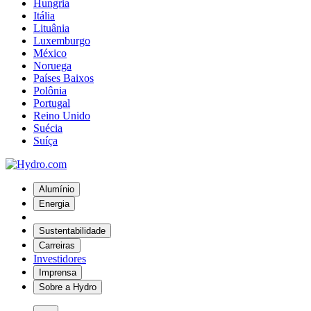
Hungria
Itália
Lituânia
Luxemburgo
México
Noruega
Países Baixos
Polônia
Portugal
Reino Unido
Suécia
Suíça
Alumínio
Energia
Sustentabilidade
Carreiras
Investidores
Imprensa
Sobre a Hydro