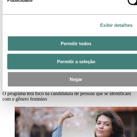
Publicidade
Contatos de meios de comunicação
Notícias
Assinatura de notícias
Visão geral da Hydro
Exibir detalhes
Temas em destaque
Galeria de mídia
Imprensa
Permitir todos
Notícias
Hydro abre inscrições para programa de trainee “Viva Seu
Talento 2022”
Permitir a seleção
Hydro abre inscrições para programa de
trainee “Viva Seu Talento 2022”
Negar
O programa terá foco na candidatura de pessoas que se identificam
com o gênero feminino