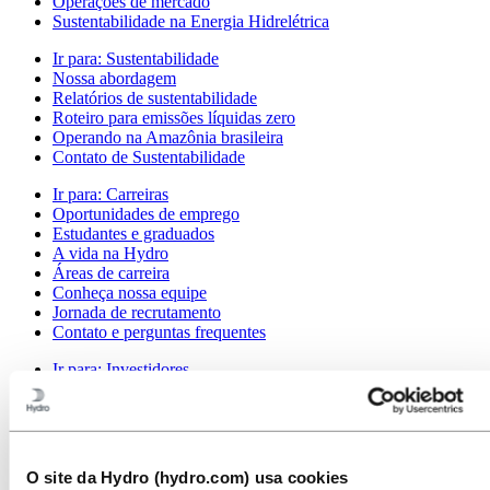
Operações de mercado
Sustentabilidade na Energia Hidrelétrica
Ir para:
Sustentabilidade
Nossa abordagem
Relatórios de sustentabilidade
Roteiro para emissões líquidas zero
Operando na Amazônia brasileira
Contato de Sustentabilidade
Ir para:
Carreiras
Oportunidades de emprego
Estudantes e graduados
A vida na Hydro
Áreas de carreira
Conheça nossa equipe
Jornada de recrutamento
Contato e perguntas frequentes
Ir para:
Investidores
Contatos de investidores
Ir para:
Imprensa
Contatos de meios de comunicação
Notícias
O site da Hydro (hydro.com) usa cookies
Visão geral da Hydro