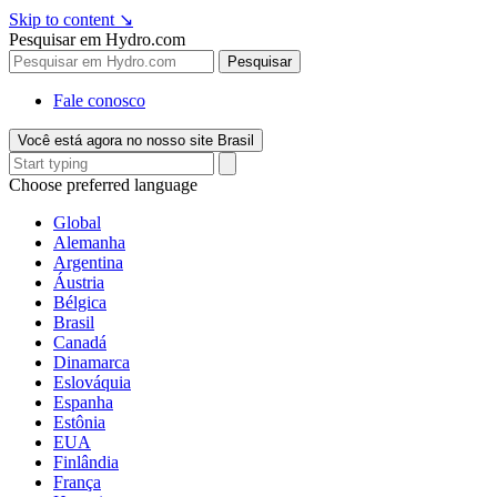
Skip to content
↘
Pesquisar em Hydro.com
Pesquisar
Fale conosco
Você está agora no nosso site Brasil
Choose preferred language
Global
Alemanha
Argentina
Áustria
Bélgica
Brasil
Canadá
Dinamarca
Eslováquia
Espanha
Estônia
EUA
Finlândia
França