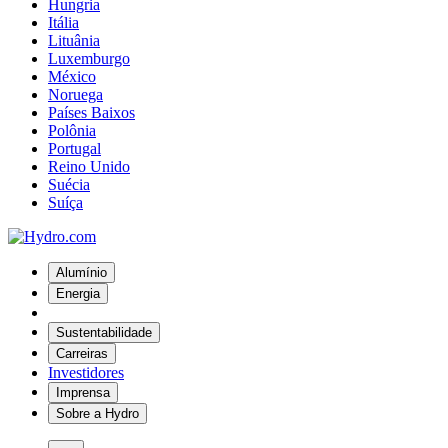
Hungria
Itália
Lituânia
Luxemburgo
México
Noruega
Países Baixos
Polônia
Portugal
Reino Unido
Suécia
Suíça
Alumínio
Energia
Sustentabilidade
Carreiras
Investidores
Imprensa
Sobre a Hydro