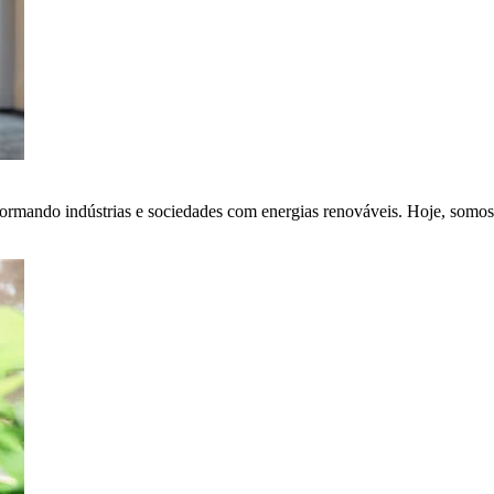
ormando indústrias e sociedades com energias renováveis. Hoje, somos 