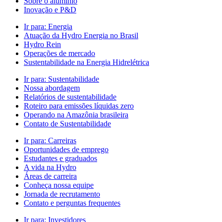
Sobre o alumínio
Inovação e P&D
Ir para:
Energia
Atuação da Hydro Energia no Brasil
Hydro Rein
Operações de mercado
Sustentabilidade na Energia Hidrelétrica
Ir para:
Sustentabilidade
Nossa abordagem
Relatórios de sustentabilidade
Roteiro para emissões líquidas zero
Operando na Amazônia brasileira
Contato de Sustentabilidade
Ir para:
Carreiras
Oportunidades de emprego
Estudantes e graduados
A vida na Hydro
Áreas de carreira
Conheça nossa equipe
Jornada de recrutamento
Contato e perguntas frequentes
Ir para:
Investidores