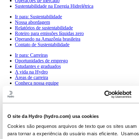
Operações de mercado
Sustentabilidade na Energia Hidrelétrica
Ir para:
Sustentabilidade
Nossa abordagem
Relatórios de sustentabilidade
Roteiro para emissões líquidas zero
Operando na Amazônia brasileira
Contato de Sustentabilidade
Ir para:
Carreiras
Oportunidades de emprego
Estudantes e graduados
A vida na Hydro
Áreas de carreira
Conheça nossa equipe
Jornada de recrutamento
Contato e perguntas frequentes
Ir para:
Investidores
Contatos de investidores
O site da Hydro (hydro.com) usa cookies
Ir para:
Imprensa
Cookies são pequenos arquivos de texto que os sites usam
Contatos de meios de comunicação
Notícias
para tornar a experiência do usuário mais eficiente. Usamos
Visão geral da Hydro