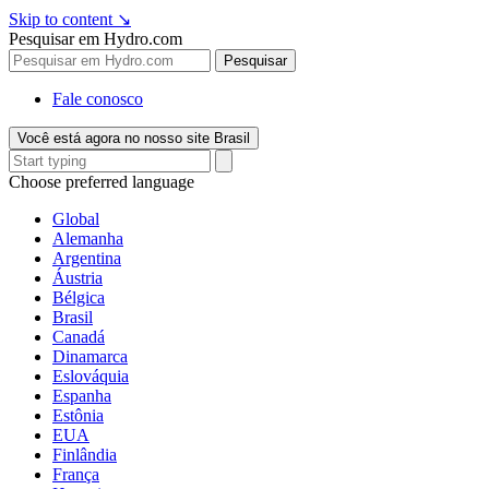
Skip to content
↘
Pesquisar em Hydro.com
Pesquisar
Fale conosco
Você está agora no nosso site Brasil
Choose preferred language
Global
Alemanha
Argentina
Áustria
Bélgica
Brasil
Canadá
Dinamarca
Eslováquia
Espanha
Estônia
EUA
Finlândia
França