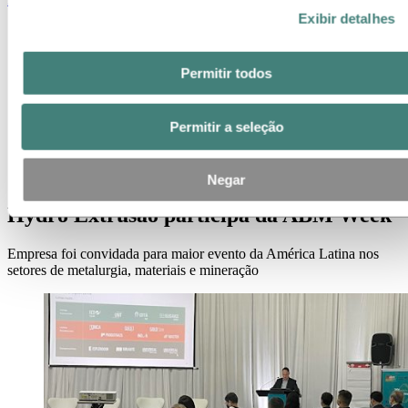
Exibir detalhes
Contatos de meios de comunicação
Notícias
Assinatura de notícias
Permitir todos
Visão geral da Hydro
Temas em destaque
Galeria de mídia
Permitir a seleção
Imprensa
Notícias
Hydro Extrusão participa da ABM Week
Negar
Hydro Extrusão participa da ABM Week
Empresa foi convidada para maior evento da América Latina nos
setores de metalurgia, materiais e mineração