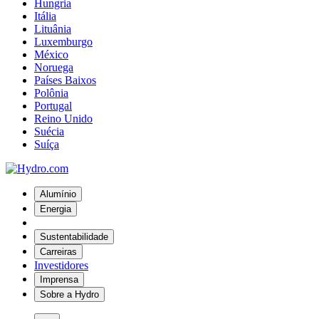
Hungria
Itália
Lituânia
Luxemburgo
México
Noruega
Países Baixos
Polônia
Portugal
Reino Unido
Suécia
Suíça
Alumínio
Energia
Sustentabilidade
Carreiras
Investidores
Imprensa
Sobre a Hydro