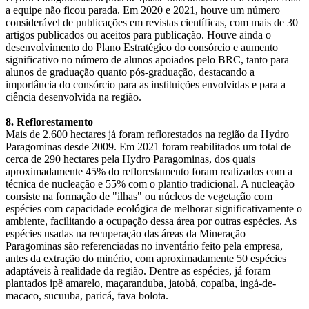
a equipe não ficou parada. Em 2020 e 2021, houve um número
considerável de publicações em revistas científicas, com mais de 30
artigos publicados ou aceitos para publicação. Houve ainda o
desenvolvimento do Plano Estratégico do consórcio e aumento
significativo no número de alunos apoiados pelo BRC, tanto para
alunos de graduação quanto pós-graduação, destacando a
importância do consórcio para as instituições envolvidas e para a
ciência desenvolvida na região.
8. Reflorestamento
Mais de 2.600 hectares já foram reflorestados na região da Hydro
Paragominas desde 2009. Em 2021 foram reabilitados um total de
cerca de 290 hectares pela Hydro Paragominas, dos quais
aproximadamente 45% do reflorestamento foram realizados com a
técnica de nucleação e 55% com o plantio tradicional. A nucleação
consiste na formação de "ilhas" ou núcleos de vegetação com
espécies com capacidade ecológica de melhorar significativamente o
ambiente, facilitando a ocupação dessa área por outras espécies. As
espécies usadas na recuperação das áreas da Mineração
Paragominas são referenciadas no inventário feito pela empresa,
antes da extração do minério, com aproximadamente 50 espécies
adaptáveis à realidade da região. Dentre as espécies, já foram
plantados ipê amarelo, maçaranduba, jatobá, copaíba, ingá-de-
macaco, sucuuba, paricá, fava bolota.