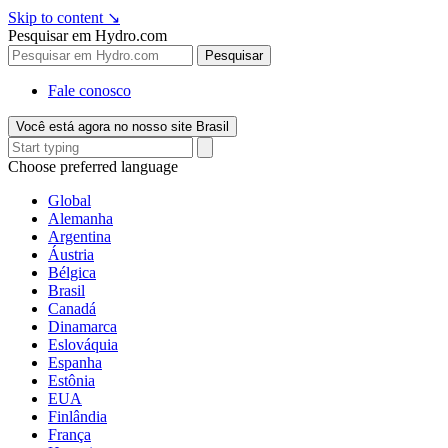
Skip to content
↘
Pesquisar em Hydro.com
Pesquisar
Fale conosco
Você está agora no nosso site Brasil
Choose preferred language
Global
Alemanha
Argentina
Áustria
Bélgica
Brasil
Canadá
Dinamarca
Eslováquia
Espanha
Estônia
EUA
Finlândia
França