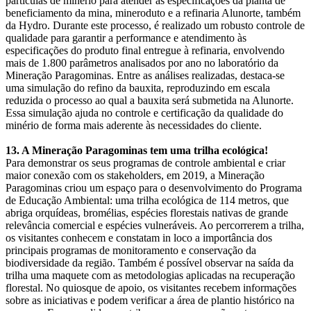
partículas de minério para atender as especificações da planta de
beneficiamento da mina, mineroduto e a refinaria Alunorte, também
da Hydro. Durante este processo, é realizado um robusto controle de
qualidade para garantir a performance e atendimento às
especificações do produto final entregue à refinaria, envolvendo
mais de 1.800 parâmetros analisados por ano no laboratório da
Mineração Paragominas. Entre as análises realizadas, destaca-se
uma simulação do refino da bauxita, reproduzindo em escala
reduzida o processo ao qual a bauxita será submetida na Alunorte.
Essa simulação ajuda no controle e certificação da qualidade do
minério de forma mais aderente às necessidades do cliente.
13. A Mineração Paragominas tem uma trilha ecológica!
Para demonstrar os seus programas de controle ambiental e criar
maior conexão com os stakeholders, em 2019, a Mineração
Paragominas criou um espaço para o desenvolvimento do Programa
de Educação Ambiental: uma trilha ecológica de 114 metros, que
abriga orquídeas, bromélias, espécies florestais nativas de grande
relevância comercial e espécies vulneráveis. Ao percorrerem a trilha,
os visitantes conhecem e constatam in loco a importância dos
principais programas de monitoramento e conservação da
biodiversidade da região. Também é possível observar na saída da
trilha uma maquete com as metodologias aplicadas na recuperação
florestal. No quiosque de apoio, os visitantes recebem informações
sobre as iniciativas e podem verificar a área de plantio histórico na