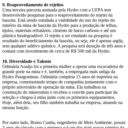
9. Reaproveitamento de rejeitos
Uma terceira parceria assinada pela Hydro com a UFPA tem
desenvolvido pesquisas para o reaproveitamento do rejeito da
bauxita. Está sendo estudada a viabilidade do uso do rejeito do
minério da mina de bauxita da Hydro para a produção de telhas,
tijolos, materiais refratários, cimento de baixo carbono e até um
plástico biodegradável. O rejeito a ser estudado na pesquisa é
resultado do beneficiamento da bauxita, ou seja, ele é apenas argila,
sem qualquer aditivo químico. A pesquisa terá duração de três anos e
contará com investimento de cerca de R$ 500 mil da Hydro.
10. Diversidade e Talento
Odimária Araújo foi a primeira mulher a operar uma escavadeira de
grande porte na mina e é, também, a empregada mais antiga da
Hydro Paragominas. Odimária completa 15 anos de trajetória na
empresa, comemorando tempo de companhia juntamente com o
próprio aniversário de operação da mina. Ela trabalhou na
construção do mineroduto e recebeu o convite para participar da
seleção e chegou à mina junto com os primeiros equipamentos.
Hoje, além dela, seu filho também trabalha na empresa, atuando na
mesma função.
Por outro lado, Bruno Cunha, engenheiro de Meio Ambiente, possui
3 anos de vínculo com a empresa e é um dos mais novos talentos da