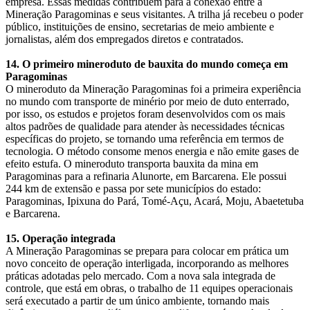
empresa. Essas medidas contribuem para a conexão entre a
Mineração Paragominas e seus visitantes. A trilha já recebeu o poder
público, instituições de ensino, secretarias de meio ambiente e
jornalistas, além dos empregados diretos e contratados.
14. O primeiro mineroduto de bauxita do mundo começa em
Paragominas
O mineroduto da Mineração Paragominas foi a primeira experiência
no mundo com transporte de minério por meio de duto enterrado,
por isso, os estudos e projetos foram desenvolvidos com os mais
altos padrões de qualidade para atender às necessidades técnicas
específicas do projeto, se tornando uma referência em termos de
tecnologia. O método consome menos energia e não emite gases de
efeito estufa. O mineroduto transporta bauxita da mina em
Paragominas para a refinaria Alunorte, em Barcarena. Ele possui
244 km de extensão e passa por sete municípios do estado:
Paragominas, Ipixuna do Pará, Tomé-Açu, Acará, Moju, Abaetetuba
e Barcarena.
15. Operação integrada
A Mineração Paragominas se prepara para colocar em prática um
novo conceito de operação interligada, incorporando as melhores
práticas adotadas pelo mercado. Com a nova sala integrada de
controle, que está em obras, o trabalho de 11 equipes operacionais
será executado a partir de um único ambiente, tornando mais