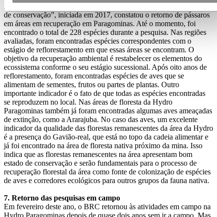
A pesquisa “Diversidade de aves em três áreas em diferentes estados
de conservação”, iniciada em 2017, constatou o retorno de pássaros
em áreas em recuperação em Paragominas. Até o momento, foi
encontrado o total de 228 espécies durante a pesquisa. Nas regiões
avaliadas, foram encontradas espécies correspondentes com o
estágio de reflorestamento em que essas áreas se encontram. O
objetivo da recuperação ambiental é restabelecer os elementos do
ecossistema conforme o seu estágio sucessional. Após oito anos de
reflorestamento, foram encontradas espécies de aves que se
alimentam de sementes, frutos ou partes de plantas. Outro
importante indicador é o fato de que todas as espécies encontradas
se reproduzem no local. Nas áreas de floresta da Hydro
Paragominas também já foram encontradas algumas aves ameaçadas
de extinção, como a Ararajuba. No caso das aves, um excelente
indicador da qualidade das florestas remanescentes da área da Hydro
é a presença do Gavião-real, que está no topo da cadeia alimentar e
já foi encontrado na área de floresta nativa próximo da mina. Isso
indica que as florestas remanescentes na área apresentam bom
estado de conservação e serão fundamentais para o processo de
recuperação florestal da área como fonte de colonização de espécies
de aves e corredores ecológicos para outros grupos da fauna nativa.
7. Retorno das pesquisas em campo
Em fevereiro deste ano, o BRC retornou às atividades em campo na
Hydro Paragominas depois de quase dois anos sem ir a campo. Mas