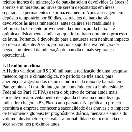
rejeitos inertes da mineração de bauxita sejam devolvidos às áreas já
abertas e mineradas, ao invés de serem depositados em áreas
separadas e permanentes de armazenamento. Após a secagem em
depósito temporário por 60 dias, os rejeitos de bauxita são
devolvidos às áreas mineradas, antes da área ser reabilitada e
reflorestada. O rejeito proveniente da mineração da bauxita é
química e fisicamente similar ao que foi retirado durante o processo
de lavra. Portanto, é devolvido para a natureza sem nenhum impacto
ao meio ambiente. Assim, proporciona significativa redução da
pegada ambiental da mineração de bauxita e mais segurança
operacional.
2. De olho no clima
A Hydro vai destinar R$ 200 mil para a realização de uma pesquisa
meteorológica e climatológica, no período de três anos, para
aperfeiçoar a gestão dos recursos hídricos da mina de bauxita em
Paragominas. O estudo integra um convênio com a Universidade
Federal do Pará (UFPA) e tem o objetivo de tornar ainda mais
eficiente o reaproveitamento de água da chuva na unidade, cujo
indicador chegou a 83,3% no ano passado. Na prática, o projeto
permitirá à empresa conhecer a sazonalidade das chuvas e o impacto
de fenômenos globais; ter prognósticos diários, mensais e anuais do
volume pluviométrico; e avaliar a probabilidade de ocorrência de
seca severa nos próximos anos.