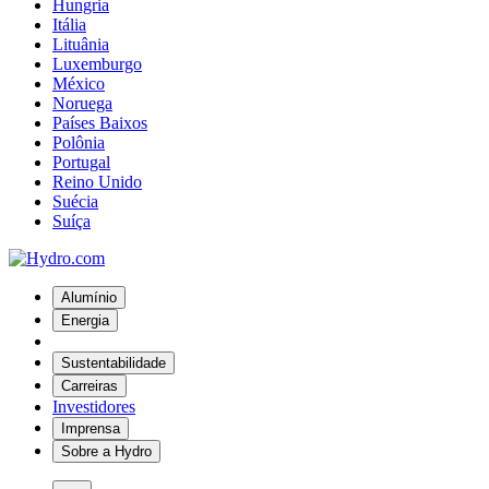
Hungria
Itália
Lituânia
Luxemburgo
México
Noruega
Países Baixos
Polônia
Portugal
Reino Unido
Suécia
Suíça
Alumínio
Energia
Sustentabilidade
Carreiras
Investidores
Imprensa
Sobre a Hydro