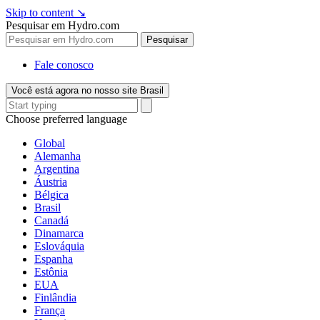
Skip to content
↘
Pesquisar em Hydro.com
Pesquisar
Fale conosco
Você está agora no nosso site Brasil
Choose preferred language
Global
Alemanha
Argentina
Áustria
Bélgica
Brasil
Canadá
Dinamarca
Eslováquia
Espanha
Estônia
EUA
Finlândia
França