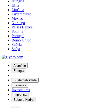
Hungria
Itália
Lituânia
Luxemburgo
México
Noruega
Países Baixos
Polônia
Portugal
Reino Unido
Suécia
Suíça
Alumínio
Energia
Sustentabilidade
Carreiras
Investidores
Imprensa
Sobre a Hydro