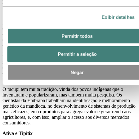
pelo menos, vinte minutos antes de ser consumido com ervas
regionais e pimenta de cheiro.
Exibir detalhes
Segundo o nutricionista Leandro Leal, além dos benefícios
gastronômicos, o tucupi tem vantagens nutricionais: é fonte
de vitamina A e tem uma quantidade significativa
de antioxidantes. Além de tudo, é um ingrediente com baixas
Permitir todos
calorias: cerca de 36 kcal para cada 100 g. “Por ser um alimento rico
em carboidratos, é interessante associar seu consumo com alimentos
fontes de fibras. O nosso tradicional pato no tucupi com jambu é
Permitir a seleção
uma pedida nutritiva e equilibrada para o almoço do Círio, que
repõe as energias perdidas na procissão. É importante que o local da
compra seja de confiança e obedeça a todos os processos de preparo
Negar
do tucupi, como a fermentação, higiene e atenda as regras da
Vigilância Sanitária”, esclarece Leandro.
O tucupi tem muita tradição, vinda dos povos indígenas que o
inventaram e popularizaram, mas também muita pesquisa. Os
cientistas da Embrapa trabalham na identificação e melhoramento
genético da mandioca, no desenvolvimento de sistemas de produção
mais eficazes, em coprodutos para agregar valor e gerar renda aos
agricultores, e, com isso, ampliar o acesso aos diversos mercados
consumidores.
Ativa e Tipitix