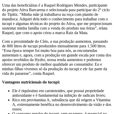
Uma das beneficiárias é a Raquel Rodrigues Mendes, participante
do projeto Ativa Barcarena e selecionada para participar do 2º ciclo
do Tipitix. “Minha mãe já trabalhava na roça com plantio de
mandioca. Adquiri dela todo o conhecimento para trabalhar com o
tucupi e algumas técnicas do projeto do Ativa, que me proporcionam
sustentar minha família com a venda do produto nas feiras”, relata
Raquel, que com o apoio criou a marca Raiz da Mata.
Com a proximidade do Círio, a sua produção aumentou, passando
de 800 litros de tucupi produzidos mensalmente para 1.500 litros.
“Essa época sempre foi muito boa para nós, as encomendas
aumentam e, agora, com a produção em grande escala por conta dos
apoios recebidos da Hydro, nossa renda aumentou e podemos
oferecer um produto de melhor qualidade ao consumidor. Eu e
minhas filhas vivemos só da produção do tucupi e ele faz parte da
vida do paraense”, conta Raquel.
Vantagens nutricionais do tucupi:
Ele é riquíssimo em carotenoides, que possui propriedade
antioxidante e é fundamental na inibição de radicais livres;
Rico em provitamina A, substância que dá origem a Vitamina
A, extremamente benéfica no desenvolvimento da visão e dos
ossos;
O consumo regular do tucupi, sem exageros, é essencial na