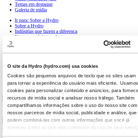
Temas em destaque
Galeria de mídia
Ir para:
Sobre a Hydro
Sobre a Hydro
Indústrias que fazem a diferença
Nosso propósito e valores
Nossa Estratégia
Localizações da Hydro no Brasil
Nossos negócios
Nossa história
Gerenciamento e Organização
O site da Hydro (hydro.com) usa cookies
Governança corporativa
Cookies são pequenos arquivos de texto que os sites usam
Suprimentos
Patrocínios
para tornar a experiência do usuário mais eficiente. Usamos
Stories By Hydro
cookies para personalizar conteúdo e anúncios, para fornece
recursos de mídia social e analisar nosso tráfego. Também
Voltar ao menu principal
compartilhamos informações sobre o uso do nosso site com
nossos parceiros de mídia social, publicidade e análise, que
podem combiná-las com outras informações que você já
Fechar
forneceu a eles ou que eles coletaram do uso de seus servi
Selecione o botão ‘Rejeitar’ para recusar todos os cookies n