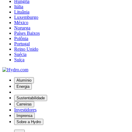
Hungria
Itália
Lituânia
Luxemburgo
México
Noruega
Países Baixos
Polônia
Portugal
Reino Unido
Suécia
Suíça
Alumínio
Energia
Sustentabilidade
Carreiras
Investidores
Imprensa
Sobre a Hydro