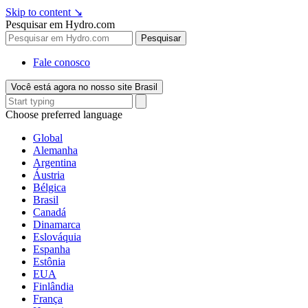
Skip to content
↘
Pesquisar em Hydro.com
Pesquisar
Fale conosco
Você está agora no nosso site Brasil
Choose preferred language
Global
Alemanha
Argentina
Áustria
Bélgica
Brasil
Canadá
Dinamarca
Eslováquia
Espanha
Estônia
EUA
Finlândia
França