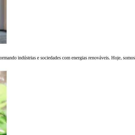
ormando indústrias e sociedades com energias renováveis. Hoje, somos 