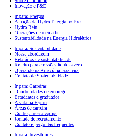
Sobre o alumínio
Inovação e P&D
Ir para:
Energia
Atuação da Hydro Energia no Brasil
Hydro Rein
Operações de mercado
Sustentabilidade na Energia Hidrelétrica
Ir para:
Sustentabilidade
Nossa abordagem
Relatórios de sustentabilidade
Roteiro para emissões líquidas zero
Operando na Amazônia brasileira
Contato de Sustentabilidade
Ir para:
Carreiras
Oportunidades de emprego
Estudantes e graduados
A vida na Hydro
Áreas de carreira
Conheça nossa equipe
Jornada de recrutamento
Contato e perguntas frequentes
Ir para:
Investidores