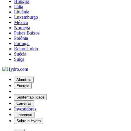
Hungria
Itália
Lituânia
Luxemburgo
México
Noruega
Países Baixos
Polônia
Portugal
Reino Unido
Suécia
Suíça
Alumínio
Energia
Sustentabilidade
Carreiras
Investidores
Imprensa
Sobre a Hydro