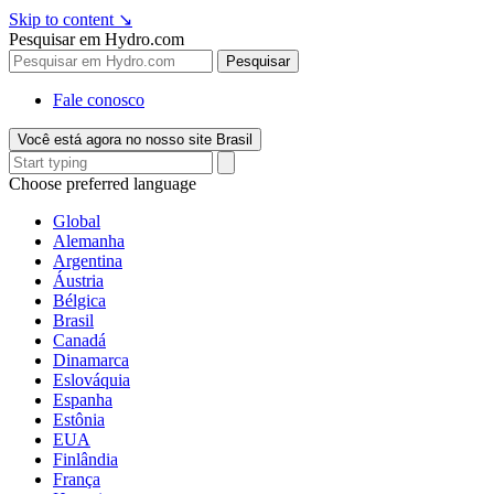
Skip to content
↘
Pesquisar em Hydro.com
Pesquisar
Fale conosco
Você está agora no nosso site Brasil
Choose preferred language
Global
Alemanha
Argentina
Áustria
Bélgica
Brasil
Canadá
Dinamarca
Eslováquia
Espanha
Estônia
EUA
Finlândia
França