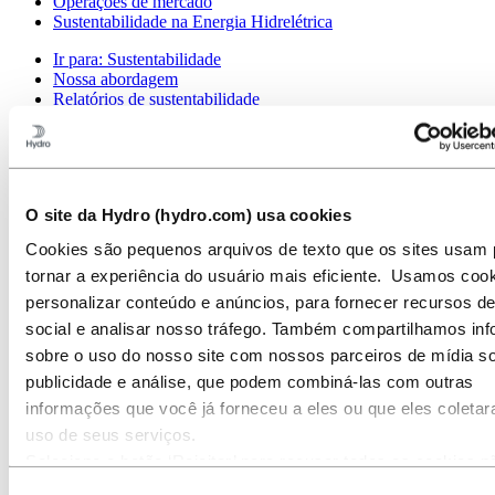
Operações de mercado
Sustentabilidade na Energia Hidrelétrica
Ir para:
Sustentabilidade
Nossa abordagem
Relatórios de sustentabilidade
Roteiro para emissões líquidas zero
Operando na Amazônia brasileira
Contato de Sustentabilidade
Ir para:
Carreiras
O site da Hydro (hydro.com) usa cookies
Oportunidades de emprego
Estudantes e graduados
Cookies são pequenos arquivos de texto que os sites usam 
A vida na Hydro
tornar a experiência do usuário mais eficiente. Usamos coo
Áreas de carreira
Conheça nossa equipe
personalizar conteúdo e anúncios, para fornecer recursos d
Jornada de recrutamento
social e analisar nosso tráfego. Também compartilhamos in
Contato e perguntas frequentes
sobre o uso do nosso site com nossos parceiros de mídia so
Ir para:
Investidores
publicidade e análise, que podem combiná-las com outras
Contatos de investidores
informações que você já forneceu a eles ou que eles coleta
Ir para:
Imprensa
uso de seus serviços.
Contatos de meios de comunicação
Selecione o botão ‘Rejeitar’ para recusar todos os cookies n
Notícias
necessários. Selecione o botão ‘Permitir seleção’ para aceita
Visão geral da Hydro
Seleção