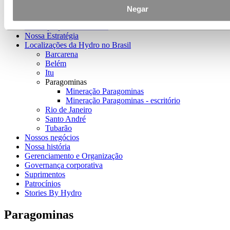
Sobre a Hydro
Negar
Indústrias que fazem a diferença
Nosso propósito e valores
Nossa Estratégia
Localizações da Hydro no Brasil
Barcarena
Belém
Itu
Paragominas
Mineração Paragominas
Mineração Paragominas - escritório
Rio de Janeiro
Santo André
Tubarão
Nossos negócios
Nossa história
Gerenciamento e Organização
Governança corporativa
Suprimentos
Patrocínios
Stories By Hydro
Paragominas