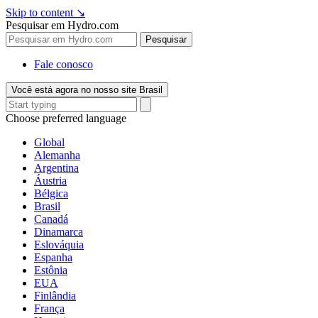
Skip to content
↘
Pesquisar em Hydro.com
Pesquisar
Fale conosco
Você está agora no nosso site Brasil
Choose preferred language
Global
Alemanha
Argentina
Áustria
Bélgica
Brasil
Canadá
Dinamarca
Eslováquia
Espanha
Estônia
EUA
Finlândia
França