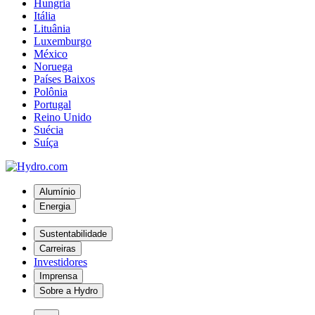
Hungria
Itália
Lituânia
Luxemburgo
México
Noruega
Países Baixos
Polônia
Portugal
Reino Unido
Suécia
Suíça
Alumínio
Energia
Sustentabilidade
Carreiras
Investidores
Imprensa
Sobre a Hydro