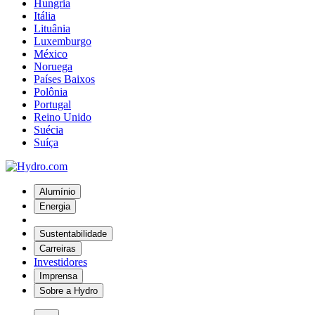
Hungria
Itália
Lituânia
Luxemburgo
México
Noruega
Países Baixos
Polônia
Portugal
Reino Unido
Suécia
Suíça
Alumínio
Energia
Sustentabilidade
Carreiras
Investidores
Imprensa
Sobre a Hydro