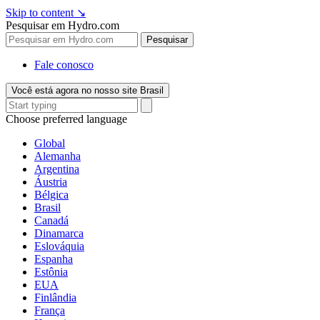
Skip to content
↘
Pesquisar em Hydro.com
Pesquisar
Fale conosco
Você está agora no nosso site Brasil
Choose preferred language
Global
Alemanha
Argentina
Áustria
Bélgica
Brasil
Canadá
Dinamarca
Eslováquia
Espanha
Estônia
EUA
Finlândia
França