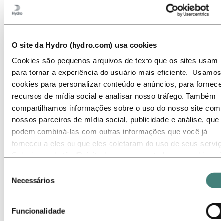
Operações de mercado
Sustentabilidade na Energia Hidrelétrica
Ir para:
Sustentabilidade
Nossa abordagem
Relatórios de sustentabilidade
O site da Hydro (hydro.com) usa cookies
Roteiro para emissões líquidas zero
Cookies são pequenos arquivos de texto que os sites usam
Operando na Amazônia brasileira
Contato de Sustentabilidade
para tornar a experiência do usuário mais eficiente. Usamos
cookies para personalizar conteúdo e anúncios, para fornece
Ir para:
Carreiras
recursos de mídia social e analisar nosso tráfego. Também
Oportunidades de emprego
Estudantes e graduados
compartilhamos informações sobre o uso do nosso site com
A vida na Hydro
nossos parceiros de mídia social, publicidade e análise, que
Áreas de carreira
podem combiná-las com outras informações que você já
Conheça nossa equipe
Jornada de recrutamento
forneceu a eles ou que eles coletaram do uso de seus servi
Contato e perguntas frequentes
Selecione o botão ‘Rejeitar’ para recusar todos os cookies n
Ir para:
Investidores
necessários. Selecione o botão ‘Permitir seleção’ para aceita
Seleção
Contatos de investidores
os cookies selecionados. Selecione o botão ‘Permitir todos’ 
Necessários
de
aceitar todos os tipos de cookies. Importante - Você pode
Ir para:
Imprensa
consentimento
Contatos de meios de comunicação
desativar ou limitar o uso de cookies diretamente nas
Notícias
Funcionalidade
configurações do seu navegador. Mas, lembre-se que ao faz
Visão geral da Hydro