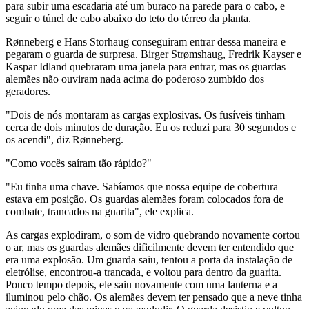
para subir uma escadaria até um buraco na parede para o cabo, e
seguir o túnel de cabo abaixo do teto do térreo da planta.
Rønneberg e Hans Storhaug conseguiram entrar dessa maneira e
pegaram o guarda de surpresa. Birger Strømshaug, Fredrik Kayser e
Kaspar Idland quebraram uma janela para entrar, mas os guardas
alemães não ouviram nada acima do poderoso zumbido dos
geradores.
"Dois de nós montaram as cargas explosivas. Os fusíveis tinham
cerca de dois minutos de duração. Eu os reduzi para 30 segundos e
os acendi", diz Rønneberg.
"Como vocês saíram tão rápido?"
"Eu tinha uma chave. Sabíamos que nossa equipe de cobertura
estava em posição. Os guardas alemães foram colocados fora de
combate, trancados na guarita", ele explica.
As cargas explodiram, o som de vidro quebrando novamente cortou
o ar, mas os guardas alemães dificilmente devem ter entendido que
era uma explosão. Um guarda saiu, tentou a porta da instalação de
eletrólise, encontrou-a trancada, e voltou para dentro da guarita.
Pouco tempo depois, ele saiu novamente com uma lanterna e a
iluminou pelo chão. Os alemães devem ter pensado que a neve tinha