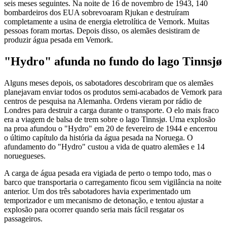
seis meses seguintes. Na noite de 16 de novembro de 1943, 140
bombardeiros dos EUA sobrevoaram Rjukan e destruíram
completamente a usina de energia eletrolítica de Vemork. Muitas
pessoas foram mortas. Depois disso, os alemães desistiram de
produzir água pesada em Vemork.
"Hydro" afunda no fundo do lago Tinnsjø
Alguns meses depois, os sabotadores descobriram que os alemães
planejavam enviar todos os produtos semi-acabados de Vemork para
centros de pesquisa na Alemanha. Ordens vieram por rádio de
Londres para destruir a carga durante o transporte. O elo mais fraco
era a viagem de balsa de trem sobre o lago Tinnsjø. Uma explosão
na proa afundou o "Hydro" em 20 de fevereiro de 1944 e encerrou
o último capítulo da história da água pesada na Noruega. O
afundamento do "Hydro" custou a vida de quatro alemães e 14
noruegueses.
A carga de água pesada era vigiada de perto o tempo todo, mas o
barco que transportaria o carregamento ficou sem vigilância na noite
anterior. Um dos três sabotadores havia experimentado um
temporizador e um mecanismo de detonação, e tentou ajustar a
explosão para ocorrer quando seria mais fácil resgatar os
passageiros.