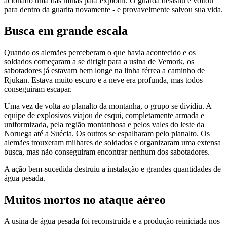
acionado uma das minas para explodir. O guarda desistiu e voltou
para dentro da guarita novamente - e provavelmente salvou sua vida.
Busca em grande escala
Quando os alemães perceberam o que havia acontecido e os
soldados começaram a se dirigir para a usina de Vemork, os
sabotadores já estavam bem longe na linha férrea a caminho de
Rjukan. Estava muito escuro e a neve era profunda, mas todos
conseguiram escapar.
Uma vez de volta ao planalto da montanha, o grupo se dividiu. A
equipe de explosivos viajou de esqui, completamente armada e
uniformizada, pela região montanhosa e pelos vales do leste da
Noruega até a Suécia. Os outros se espalharam pelo planalto. Os
alemães trouxeram milhares de soldados e organizaram uma extensa
busca, mas não conseguiram encontrar nenhum dos sabotadores.
A ação bem-sucedida destruiu a instalação e grandes quantidades de
água pesada.
Muitos mortos no ataque aéreo
A usina de água pesada foi reconstruída e a produção reiniciada nos