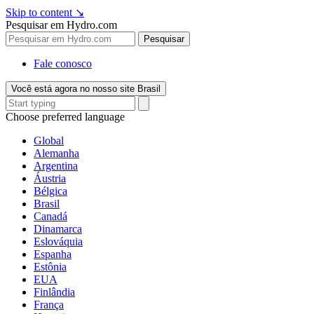
Skip to content
↘
Pesquisar em Hydro.com
Pesquisar
Fale conosco
Você está agora no nosso site Brasil
Choose preferred language
Global
Alemanha
Argentina
Áustria
Bélgica
Brasil
Canadá
Dinamarca
Eslováquia
Espanha
Estônia
EUA
Finlândia
França