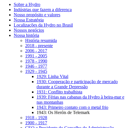
Sobre a Hydro
Indústrias que fazem a diferença
Nosso propósito e valores
Nossa Estratégia
Localizações da Hydro no Brasil
Nossos negócios
Nossa história
História resumida
2018 - presente
2006 - 2017
1991 - 2005
1978 - 1990
1946 - 1977
1929 - 1945
1929: Linha Vital
1930: Cooperação e participação de mercado
durante a Grande Depressão
1931: Conflito trabalhista
1939: Férias nas cabanas da Hydro à beira-mar e
nas montanhas
1943: Primeiro contato com o metal frio
1943: Os Heróis de Telemark
1918 - 1928
1900 - 1917
CEO e Presidente do Conselho de Administração