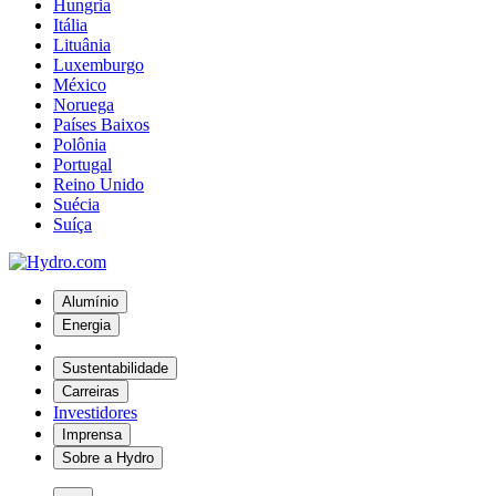
Hungria
Itália
Lituânia
Luxemburgo
México
Noruega
Países Baixos
Polônia
Portugal
Reino Unido
Suécia
Suíça
Alumínio
Energia
Sustentabilidade
Carreiras
Investidores
Imprensa
Sobre a Hydro