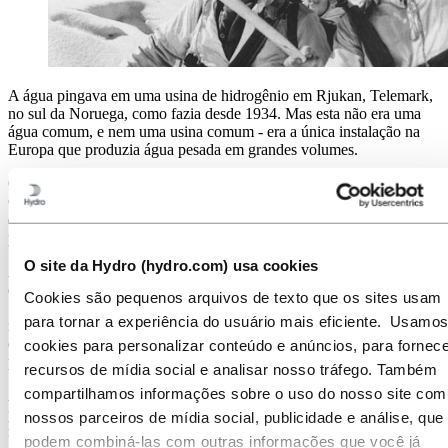
A água pingava em uma usina de hidrogênio em Rjukan, Telemark,
no sul da Noruega, como fazia desde 1934. Mas esta não era uma
água comum, e nem uma usina comum - era a única instalação na
Europa que produzia água pesada em grandes volumes.
Os alemães mantinham a usina sob forte guarda durante a Segunda
Guerra Mundial - por um bom motivo. Os barris de água pesada que
eram retirados eram enviados para a Alemanha, onde eram usados
para controlar a fissão nuclear.
O site da Hydro (hydro.com) usa cookies
Após a ocupação da Noruega na primavera de 1940, ficou claro que
os alemães estavam interessados em água pesada. No início de
Cookies são pequenos arquivos de texto que os sites usam
1942, a produção em novas instalações em Rjukan, baseadas em um
para tornar a experiência do usuário mais eficiente. Usamos
método alemão, aumentou para 100 quilos por mês. Pouco depois,
os alemães anunciaram que queriam aumentar ainda mais a
cookies para personalizar conteúdo e anúncios, para fornece
produção.
recursos de mídia social e analisar nosso tráfego. Também
compartilhamos informações sobre o uso do nosso site com
A situação escalou ao ponto em que a alta administração da Hydro
protestou e o diretor executivo da empresa, Bjarne Eriksen, foi preso
nossos parceiros de mídia social, publicidade e análise, que
no início de 1943 e enviado para um campo de concentração na
podem combiná-las com outras informações que você já