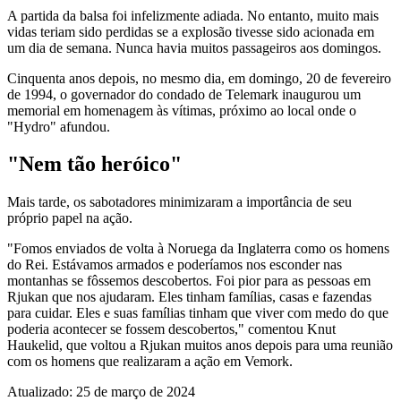
A partida da balsa foi infelizmente adiada. No entanto, muito mais
vidas teriam sido perdidas se a explosão tivesse sido acionada em
um dia de semana. Nunca havia muitos passageiros aos domingos.
Cinquenta anos depois, no mesmo dia, em domingo, 20 de fevereiro
de 1994, o governador do condado de Telemark inaugurou um
memorial em homenagem às vítimas, próximo ao local onde o
"Hydro" afundou.
"Nem tão heróico"
Mais tarde, os sabotadores minimizaram a importância de seu
próprio papel na ação.
"Fomos enviados de volta à Noruega da Inglaterra como os homens
do Rei. Estávamos armados e poderíamos nos esconder nas
montanhas se fôssemos descobertos. Foi pior para as pessoas em
Rjukan que nos ajudaram. Eles tinham famílias, casas e fazendas
para cuidar. Eles e suas famílias tinham que viver com medo do que
poderia acontecer se fossem descobertos," comentou Knut
Haukelid, que voltou a Rjukan muitos anos depois para uma reunião
com os homens que realizaram a ação em Vemork.
Atualizado: 25 de março de 2024