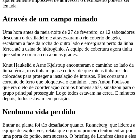
aparentemente impossível de atravessar o desfiladeiro poderia ser
tentada.
Através de um campo minado
Uma hora antes da meia-noite de 27 de fevereiro, os 12 sabotadores
desceram o desfiladeiro e atravessaram o rio coberto de gelo,
escalaram a face da rocha do outro lado e emergiram perto da linha
férrea até a usina de hidrogênio. A equipe de cobertura agora tinha
que subir e cortar a cerca ou as grades.
Knut Haukelid e Arne Kjelstrup encontraram o caminho ao lado da
linha férrea, mas tinham quase certeza de que minas tinham sido
colocadas para proteger a instalação de intrusos. Eles cortaram a
corrente de ferro que bloqueava o caminho. Jens Anton Poulsson,
que era o elo de coordenação com os homens atrás, sinalizou para o
grupo principal prosseguir. Logo todos estavam na cerca. E minutos
depois, todos estavam em posição.
Nenhuma vida perdida
Entrar na planta foi tão desafiador quanto. Rønneberg, que liderou a
equipe de explosivos, relata que o grupo primeiro tentou entrar por
uma porta do porão, sem sucesso. O briefing de Londres disse a eles