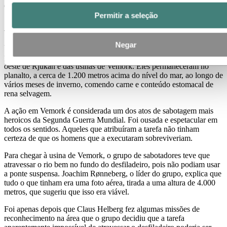
especialmente treinados.
Permitir a seleção
Ação heroica
Negar
Um total de 12 homens escolhidos a dedo foram lançados de
paraquedas no planalto de Hardangervidda, a uma boa distância a
oeste de Rjukan e das usinas de Vemork. Eles permaneceram no
planalto, a cerca de 1.200 metros acima do nível do mar, ao longo de
vários meses de inverno, comendo carne e conteúdo estomacal de
rena selvagem.
A ação em Vemork é considerada um dos atos de sabotagem mais
heroicos da Segunda Guerra Mundial. Foi ousada e espetacular em
todos os sentidos. Aqueles que atribuíram a tarefa não tinham
certeza de que os homens que a executaram sobreviveriam.
Para chegar à usina de Vemork, o grupo de sabotadores teve que
atravessar o rio bem no fundo do desfiladeiro, pois não podiam usar
a ponte suspensa. Joachim Rønneberg, o líder do grupo, explica que
tudo o que tinham era uma foto aérea, tirada a uma altura de 4.000
metros, que sugeriu que isso era viável.
Foi apenas depois que Claus Helberg fez algumas missões de
reconhecimento na área que o grupo decidiu que a tarefa