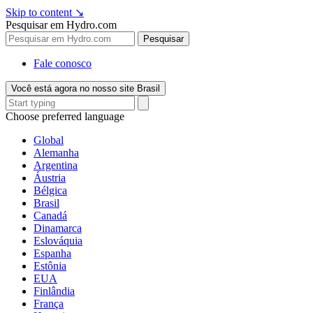
Skip to content
↘
Pesquisar em Hydro.com
Pesquisar
Fale conosco
Você está agora no nosso site Brasil
Choose preferred language
Global
Alemanha
Argentina
Áustria
Bélgica
Brasil
Canadá
Dinamarca
Eslováquia
Espanha
Estônia
EUA
Finlândia
França