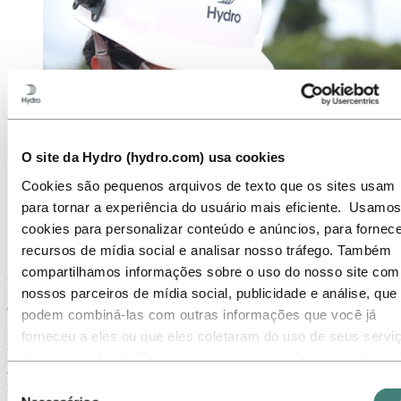
O site da Hydro (hydro.com) usa cookies
Cookies são pequenos arquivos de texto que os sites usam
para tornar a experiência do usuário mais eficiente. Usamos
cookies para personalizar conteúdo e anúncios, para fornece
A Hydro está trabalhando para reduzir o impacto
ambiental das operações de bauxita no Brasil.
recursos de mídia social e analisar nosso tráfego. Também
compartilhamos informações sobre o uso do nosso site com
A estratégia ambiental de 2030 e as ambições ambientais de longo
prazo da Hydro enfatizam nossos esforços de melhoria em uma série
nossos parceiros de mídia social, publicidade e análise, que
de desafios importantes que existem na indústria do alumínio.
podem combiná-las com outras informações que você já
forneceu a eles ou que eles coletaram do uso de seus servi
Estabelecemos a ambição de não atingir nenhuma perda líquida de
biodiversidade em novos projetos nas áreas de negócios da Hydro,
Selecione o botão ‘Rejeitar’ para recusar todos os cookies n
além de ambições de longo prazo para eliminar a deposição de
necessários. Selecione o botão ‘Permitir seleção’ para aceita
Seleção
resíduos recuperáveis em aterros sanitários e a necessidade de
os cookies selecionados. Selecione o botão ‘Permitir todos’ 