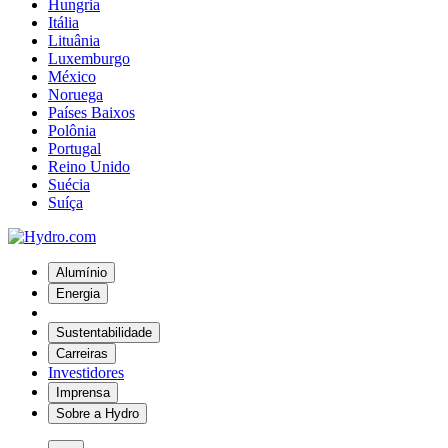
Hungria
Itália
Lituânia
Luxemburgo
México
Noruega
Países Baixos
Polônia
Portugal
Reino Unido
Suécia
Suíça
Alumínio
Energia
Sustentabilidade
Carreiras
Investidores
Imprensa
Sobre a Hydro