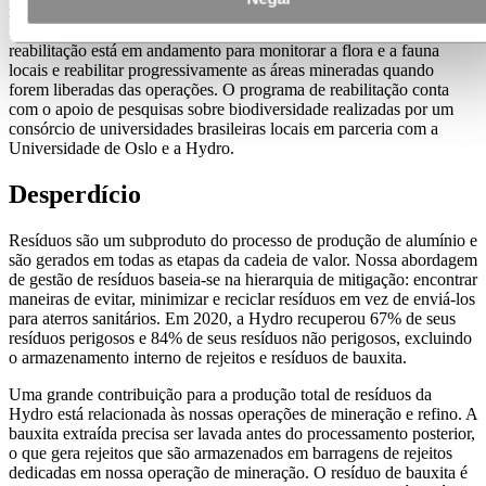
mina em Paragominas, no estado do Pará, no norte do Brasil, onde a
floresta é removida para a mineração de bauxita. Um programa de
reabilitação está em andamento para monitorar a flora e a fauna
locais e reabilitar progressivamente as áreas mineradas quando
forem liberadas das operações. O programa de reabilitação conta
com o apoio de pesquisas sobre biodiversidade realizadas por um
consórcio de universidades brasileiras locais em parceria com a
Universidade de Oslo e a Hydro.
Desperdício
Resíduos são um subproduto do processo de produção de alumínio e
são gerados em todas as etapas da cadeia de valor. Nossa abordagem
de gestão de resíduos baseia-se na hierarquia de mitigação: encontrar
maneiras de evitar, minimizar e reciclar resíduos em vez de enviá-los
para aterros sanitários. Em 2020, a Hydro recuperou 67% de seus
resíduos perigosos e 84% de seus resíduos não perigosos, excluindo
o armazenamento interno de rejeitos e resíduos de bauxita.
Uma grande contribuição para a produção total de resíduos da
Hydro está relacionada às nossas operações de mineração e refino. A
bauxita extraída precisa ser lavada antes do processamento posterior,
o que gera rejeitos que são armazenados em barragens de rejeitos
dedicadas em nossa operação de mineração. O resíduo de bauxita é