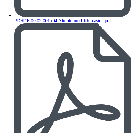
PDSDE.00.02.001.r04 Aluminium Lichtmasten.pdf