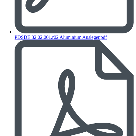
PDSDE.32.02.001.r02 Aluminium Ausleger.pdf