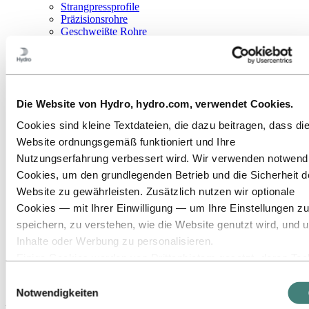
Strangpressprofile
Präzisionsrohre
Geschweißte Rohre
Maste
Lichtmaste
Verkehrsmaste
Sicherheitsmaste
Intelligente Maste
Die Website von Hydro, hydro.com, verwendet Cookies.
Solarmaste
Maste für Bahnanlagen
Cookies sind kleine Textdateien, die dazu beitragen, dass di
Kippmaste
Website ordnungsgemäß funktioniert und Ihre
Hinweismaste
Gießereiprodukte
Nutzungserfahrung verbessert wird. Wir verwenden notwend
Bauxit und Aluminiumoxid
Cookies, um den grundlegenden Betrieb und die Sicherheit d
Branchen, in denen wir tätig sind
Website zu gewährleisten. Zusätzlich nutzen wir optionale
Über Aluminium
Innovationen, Forschung und Entwicklung
Cookies — mit Ihrer Einwilligung — um Ihre Einstellungen zu
ALUMINIUM 2026
speichern, zu verstehen, wie die Website genutzt wird, und 
Inhalte oder Werbung zu personalisieren.
Aluminium
Produkte
Einige Cookies werden von Drittanbietern gesetzt, deren Too
Maste
wir für Sicherheits‑, Analyse‑ oder Werbezwecke verwenden
Lichtmaste
Einwilligungsauswahl
Diese Drittanbieter können die Informationen, die sie über Ih
Notwendigkeiten
Nutzung unserer Website sammeln, mit anderen Daten