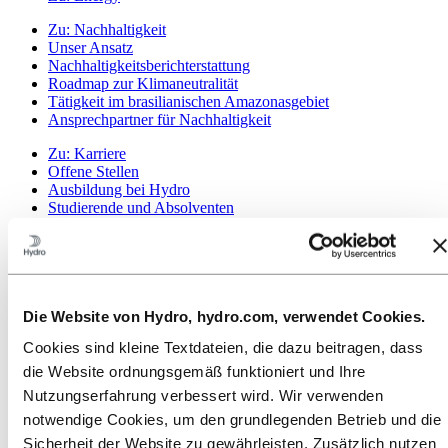
Zu:
Nachhaltigkeit
Unser Ansatz
Nachhaltigkeitsberichterstattung
Roadmap zur Klimaneutralität
Tätigkeit im brasilianischen Amazonasgebiet
Ansprechpartner für Nachhaltigkeit
Zu:
Karriere
Offene Stellen
Ausbildung bei Hydro
Studierende und Absolventen
Arbeiten bei Hydro
Karrierebereiche
Lerne unsere Mitarbeitenden kennen
Bewerbungsprozess
Kontakt und FAQ
Die Website von Hydro, hydro.com, verwendet Cookies.
Zu:
Investors
Cookies sind kleine Textdateien, die dazu beitragen, dass
Investoren
die Website ordnungsgemäß funktioniert und Ihre
Zu:
Media
Nutzungserfahrung verbessert wird. Wir verwenden
News
notwendige Cookies, um den grundlegenden Betrieb und die
Hydro auf einen Blick
Mediengalerie
Sicherheit der Website zu gewährleisten. Zusätzlich nutzen