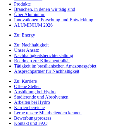
Produkte
Branchen, in denen wir tätig sind
Über Aluminium
Innovationen, Forschung und Entwicklung
ALUMINIUM 2026
Zu:
Energy
Zu:
Nachhaltigkeit
Unser Ansatz
Nachhaltigkeitsberichterstattung
Roadmap zur Klimaneutralität
Tätigkeit im brasilianischen Amazonasgebiet
Ansprechpartner für Nachhaltigkeit
Zu:
Karriere
Offene Stellen
Ausbildung bei Hydro
Studierende und Absolventen
Arbeiten bei Hydro
Karrierebereiche
Lerne unsere Mitarbeitenden kennen
Bewerbungsprozess
Kontakt und FAQ