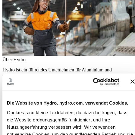
Über Hydro
Hydro ist ein führendes Unternehmen für Aluminium und
erneuerbare Energien, das Unternehmen und Partnerschaften für
eine nachhaltigere Zukunft aufbaut. Wir beschäftigen
32.000 Mitarbeiter an mehr als 140 Standorten in 40 Ländern.
Zu:
Aluminium
Produkte
Die Website von Hydro, hydro.com, verwendet Cookies.
Branchen, in denen wir tätig sind
Cookies sind kleine Textdateien, die dazu beitragen, dass
Über Aluminium
Innovationen, Forschung und Entwicklung
die Website ordnungsgemäß funktioniert und Ihre
ALUMINIUM 2026
Nutzungserfahrung verbessert wird. Wir verwenden
Zu:
Energy
notwendige Cookies, um den grundlegenden Betrieb und die