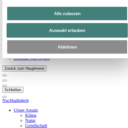
Zu:
Über Hydro
Das ist Hydro
Alle zulassen
Wichtige Industrien schaffen
Unser Zweck und unsere Werte
Unsere Strategie
Auswahl erlauben
Standorte in Österreich
Standorte in Deutschland
Standorte in der Schweiz
Ablehnen
Publications
Beschaffung
Berichte von Hydro
Zurück zum Hauptmenü
Schließen
Nachhaltigkeit
Unser Ansatz
Klima
Natur
Gesellschaft