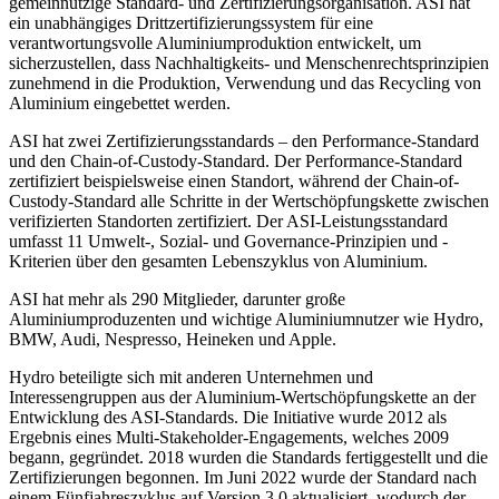
gemeinnützige Standard- und Zertifizierungsorganisation. ASI hat
ein unabhängiges Drittzertifizierungssystem für eine
verantwortungsvolle Aluminiumproduktion entwickelt, um
sicherzustellen, dass Nachhaltigkeits- und Menschenrechtsprinzipien
zunehmend in die Produktion, Verwendung und das Recycling von
Aluminium eingebettet werden.
ASI hat zwei Zertifizierungsstandards – den Performance-Standard
und den Chain-of-Custody-Standard. Der Performance-Standard
zertifiziert beispielsweise einen Standort, während der Chain-of-
Custody-Standard alle Schritte in der Wertschöpfungskette zwischen
verifizierten Standorten zertifiziert. Der ASI-Leistungsstandard
umfasst 11 Umwelt-, Sozial- und Governance-Prinzipien und -
Kriterien über den gesamten Lebenszyklus von Aluminium.
ASI hat mehr als 290 Mitglieder, darunter große
Aluminiumproduzenten und wichtige Aluminiumnutzer wie Hydro,
BMW, Audi, Nespresso, Heineken und Apple.
Hydro beteiligte sich mit anderen Unternehmen und
Interessengruppen aus der Aluminium-Wertschöpfungskette an der
Entwicklung des ASI-Standards. Die Initiative wurde 2012 als
Ergebnis eines Multi-Stakeholder-Engagements, welches 2009
begann, gegründet. 2018 wurden die Standards fertiggestellt und die
Zertifizierungen begonnen.
Im Juni 2022 wurde der Standard nach
einem Fünfjahreszyklus auf Version 3.0 aktualisiert, wodurch der