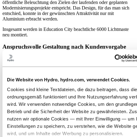
öffentliche Beleuchtung den Zielen der laufenden oder geplanten
Modernisierungsprojekte entspricht. Das Design, für das man sich
entschied, konnte in der gewünschten Attraktivität nur mit
Aluminium erbracht werden.
Insgesamt werden in Education City beachtliche 6000 Lichtmaste
neu montiert.
Anspruchsvolle Gestaltung nach Kundenvorgabe
Die Lichtmaste sind aus verschiedenen Aluminiumprofilen
konstruiert, die Bodenplatte besteht aus Gussaluminium. Mit dieser
ist das Hauptprofil an vier Punkten verbunden; im ursprünglichen
Entwurf wurden dazu für mehr Festigkeit L-Träger verwendet. Das
Die Website von Hydro, hydro.com, verwendet Cookies.
Profil hat außerdem Türabschnitte, in welche Kabel und andere
Vorrichtungen eingesetzt werden können.
Cookies sind kleine Textdateien, die dazu beitragen, dass di
Der konische Übergang der Rohre übersteigt nahezu die
ordnungsgemäß funktioniert und Ihre Nutzungserfahrung ver
Fähigkeiten jeder Bearbeitung. Es handelt sich mit 191 Teilen um
wird. Wir verwenden notwendige Cookies, um den grundleg
eine durchaus komplexe Konstruktion (Standardmaste bestehen in
Betrieb und die Sicherheit der Website zu gewährleisten. Zus
der Regel aus 30 Teilen).
nutzen wir optionale Cookies — mit Ihrer Einwilligung — um 
Konstruktionsverbesserung bringt mehr Festigkeit
Einstellungen zu speichern, zu verstehen, wie die Website g
und senkt die Kosten
wird, und um Inhalte oder Werbung zu personalisieren.