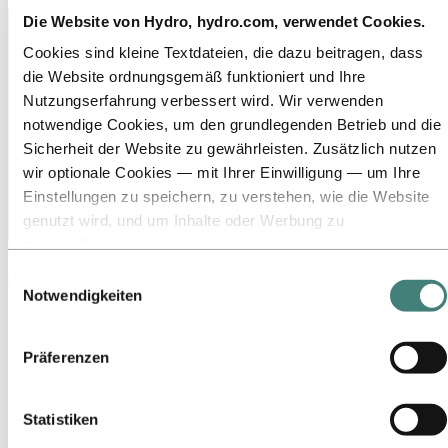
Die Website von Hydro, hydro.com, verwendet Cookies.
Cookies sind kleine Textdateien, die dazu beitragen, dass
die Website ordnungsgemäß funktioniert und Ihre
Nutzungserfahrung verbessert wird. Wir verwenden
notwendige Cookies, um den grundlegenden Betrieb und die
Sicherheit der Website zu gewährleisten. Zusätzlich nutzen
wir optionale Cookies — mit Ihrer Einwilligung — um Ihre
Einstellungen zu speichern, zu verstehen, wie die Website
genutzt wird, und um Inhalte oder Werbung zu
personalisieren.
Einige Cookies werden von Drittanbietern gesetzt, deren
Einwilligungsauswahl
sales.dach@hydro.com
Tools wir für Sicherheits‑, Analyse‑ oder Werbezwecke
Notwendigkeiten
verwenden. Diese Drittanbieter können die Informationen,
die sie über Ihre Nutzung unserer Website sammeln, mit
Präferenzen
anderen Daten kombinieren, die Sie ihnen bereitgestellt
haben oder die sie über Ihre Nutzung ihrer Dienste
gesammelt haben. Der Drittanbieter, der für ein
Statistiken
Drittanbieter‑Cookie verantwortlich ist, ist der