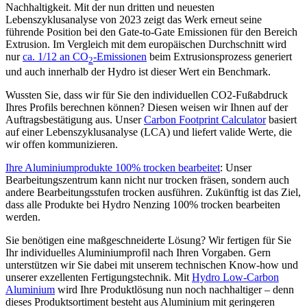
Nachhaltigkeit. Mit der nun dritten und neuesten
Lebenszyklusanalyse von 2023 zeigt das Werk erneut seine
führende Position bei den Gate-to-Gate Emissionen für den Bereich
Extrusion. Im Vergleich mit dem europäischen Durchschnitt wird
nur
ca. 1/12 an CO
-Emissionen
beim Extrusionsprozess generiert
2
und auch innerhalb der Hydro ist dieser Wert ein Benchmark.
Wussten Sie, dass wir für Sie den individuellen CO2-Fußabdruck
Ihres Profils berechnen können? Diesen weisen wir Ihnen auf der
Auftragsbestätigung aus. Unser
Carbon Footprint Calculator
basiert
auf einer Lebenszyklusanalyse (LCA) und liefert valide Werte, die
wir offen kommunizieren.
Ihre Aluminiumprodukte 100% trocken bearbeitet
: Unser
Bearbeitungszentrum kann nicht nur trocken fräsen, sondern auch
andere Bearbeitungsstufen trocken ausführen. Zukünftig ist das Ziel,
dass alle Produkte bei Hydro Nenzing 100% trocken bearbeiten
werden.
Sie benötigen eine maßgeschneiderte Lösung? Wir fertigen für Sie
Ihr individuelles Aluminiumprofil nach Ihren Vorgaben. Gern
unterstützen wir Sie dabei mit unserem technischen Know-how und
unserer exzellenten Fertigungstechnik. Mit
Hydro Low-Carbon
Aluminium
wird Ihre Produktlösung nun noch nachhaltiger – denn
dieses Produktsortiment besteht aus Aluminium mit geringeren