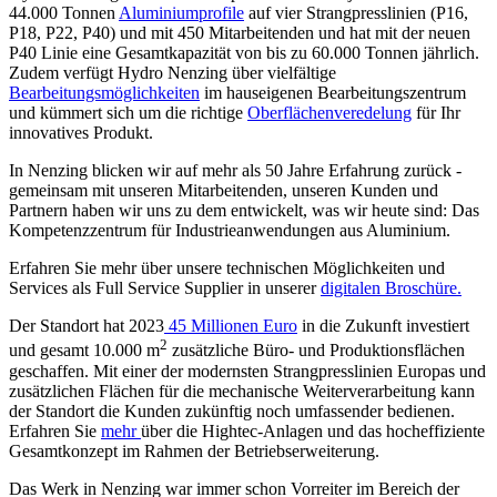
44.000 Tonnen
Aluminiumprofile
auf vier Strangpresslinien (P16,
P18, P22, P40) und mit 450 Mitarbeitenden und hat mit der neuen
P40 Linie eine Gesamtkapazität von bis zu 60.000 Tonnen jährlich.
Zudem verfügt Hydro Nenzing über vielfältige
Bearbeitungsmöglichkeiten
im hauseigenen Bearbeitungszentrum
und kümmert sich um die richtige
Oberflächenveredelung
für Ihr
innovatives Produkt.
In Nenzing blicken wir auf mehr als 50 Jahre Erfahrung zurück -
gemeinsam mit unseren Mitarbeitenden, unseren Kunden und
Partnern haben wir uns zu dem entwickelt, was wir heute sind: Das
Kompetenzzentrum für Industrieanwendungen aus Aluminium.
Erfahren Sie mehr über unsere technischen Möglichkeiten und
Services als Full Service Supplier in unserer
digitalen Broschüre.
Der Standort hat 2023
45 Millionen Euro
in die Zukunft investiert
2
und gesamt 10.000 m
zusätzliche Büro- und Produktionsflächen
geschaffen. Mit einer der modernsten Strangpresslinien Europas und
zusätzlichen Flächen für die mechanische Weiterverarbeitung kann
der Standort die Kunden zukünftig noch umfassender bedienen.
Erfahren Sie
mehr
über die Hightec-Anlagen und das hocheffiziente
Gesamtkonzept im Rahmen der Betriebserweiterung.
Das Werk in Nenzing war immer schon Vorreiter im Bereich der