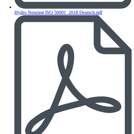
Hydro Nenzing ISO 50001_2018 Deutsch.pdf