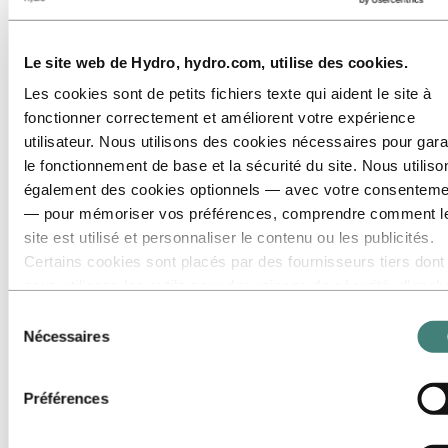
Accédez à :
Energy
Accédez à :
Développement durable
Le site web de Hydro, hydro.com, utilise des cookies.
Notre approche
Rapport de développement durable
Les cookies sont de petits fichiers texte qui aident le site à
Feuille de route vers la neutralité carbone
fonctionner correctement et améliorent votre expérience
Contact développement durable
utilisateur. Nous utilisons des cookies nécessaires pour gara
Accédez à :
Carrières
le fonctionnement de base et la sécurité du site. Nous utiliso
Postes vacants
également des cookies optionnels — avec votre consenteme
Étudiants et diplômés
La vie chez Hydro
— pour mémoriser vos préférences, comprendre comment l
Domaines de carrière
site est utilisé et personnaliser le contenu ou les publicités.
Rencontrez nos gens
Certains cookies sont placés par des fournisseurs tiers dont
Parcours de recrutement
FAQ Carrières Hydro
nous utilisons les outils pour des raisons de sécurité, d’anal
ou de publicité. Ces tiers peuvent combiner les informations
Sélection
Accédez à :
Investors
collectées lors de votre utilisation de notre site avec d’autres
Contact investisseurs
Nécessaires
du
données que vous leur avez fournies ou qu’ils ont collectées
consentement
Accédez à :
Médias
lors de votre utilisation de leurs services. Le tiers indiqué
Contacts médias
Préférences
Actualités
comme responsable d’un cookie tiers est le Responsable du
Hydro en bref
traitement des données personnelles collectées par les cook
Galerie multimédia