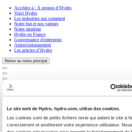
Accédez à :
À propos d’Hydro
Voici Hydro
Les industries qui comptent
Notre but et nos valeurs
Notre stratégie
Hydro en France
Gouvernance d'entreprise
Approvisionnement
Les articles d’Hydro
Retour au menu principal
Fermer
Aluminium
Produits
Le site web de Hydro, hydro.com, utilise des cookies.
Nous sommes au service des industries
Automobile
Les cookies sont de petits fichiers texte qui aident le site à f
Bâtiment & Construction
correctement et améliorent votre expérience utilisateur. Nous
Maritime & Offshore
Transports
des cookies nécessaires pour garantir le fonctionnement de 