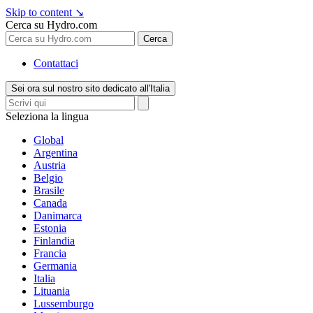
Skip to content
↘
Cerca su Hydro.com
Cerca
Contattaci
Sei ora sul nostro sito dedicato all'Italia
Seleziona la lingua
Global
Argentina
Austria
Belgio
Brasile
Canada
Danimarca
Estonia
Finlandia
Francia
Germania
Italia
Lituania
Lussemburgo