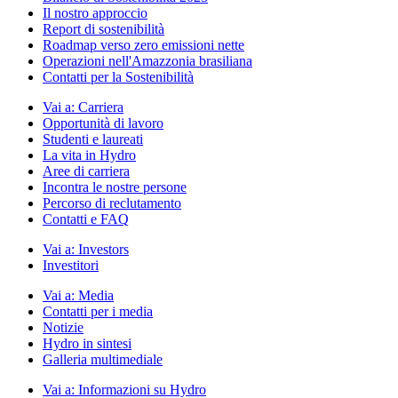
Il nostro approccio
Report di sostenibilità
Roadmap verso zero emissioni nette
Operazioni nell'Amazzonia brasiliana
Contatti per la Sostenibilità
Vai a:
Carriera
Opportunità di lavoro
Studenti e laureati
La vita in Hydro
Aree di carriera
Incontra le nostre persone
Percorso di reclutamento
Contatti e FAQ
Vai a:
Investors
Investitori
Vai a:
Media
Contatti per i media
Notizie
Hydro in sintesi
Galleria multimediale
Vai a:
Informazioni su Hydro