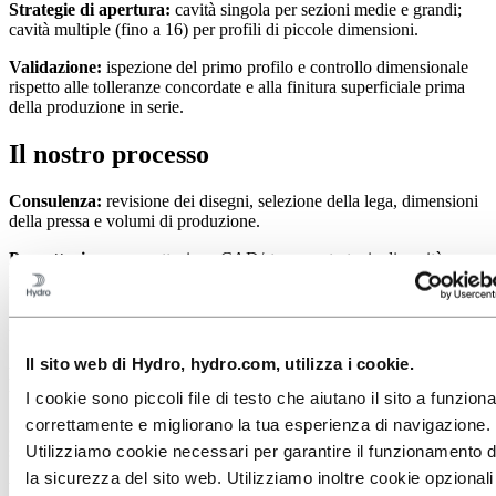
Strategie di apertura:
cavità singola per sezioni medie e grandi;
cavità multiple (fino a 16) per profili di piccole dimensioni.
Validazione:
ispezione del primo profilo e controllo dimensionale
rispetto alle tolleranze concordate e alla finitura superficiale prima
della produzione in serie.
Il nostro processo
Consulenza:
revisione dei disegni, selezione della lega, dimensioni
della pressa e volumi di produzione.
Progettazione:
progettazione CAD/stampo, strategia di cavità,
piano di stampa e output di produttività.
Simulazione:
modellazione del flusso e della temperatura per il pre-
bilanciamento della distribuzione del metallo.
Il sito web di Hydro, hydro.com, utilizza i cookie.
Produzione:
lavorazione di precisione dello stampo, seguita da
trattamenti termici e superficiali.
I cookie sono piccoli file di testo che aiutano il sito a funzion
correttamente e migliorano la tua esperienza di navigazione.
Controllo:
verifiche del primo articolo e correzione dello stampo
Utilizziamo cookie necessari per garantire il funzionamento d
secondo necessità.
la sicurezza del sito web. Utilizziamo inoltre cookie opzionali
Validazione:
verificare la stabilità dimensionale, la finitura