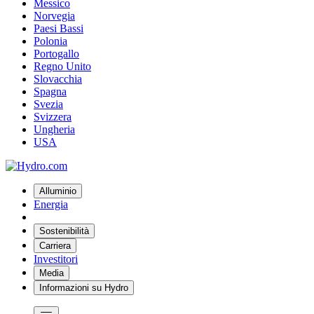
Messico
Norvegia
Paesi Bassi
Polonia
Portogallo
Regno Unito
Slovacchia
Spagna
Svezia
Svizzera
Ungheria
USA
Alluminio
Energia
Sostenibilità
Carriera
Investitori
Media
Informazioni su Hydro