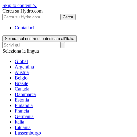
Skip to content
↘
Cerca su Hydro.com
Cerca
Contattaci
Sei ora sul nostro sito dedicato all'Italia
Seleziona la lingua
Global
Argentina
Austria
Belgio
Brasile
Canada
Danimarca
Estonia
Finlandia
Francia
Germania
Italia
Lituania
Lussemburgo