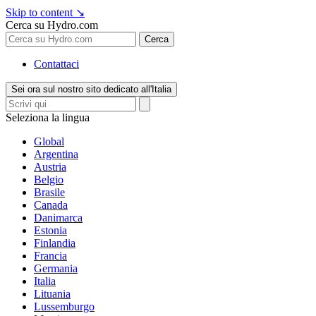
Skip to content
↘
Cerca su Hydro.com
Cerca
Contattaci
Sei ora sul nostro sito dedicato all'Italia
Seleziona la lingua
Global
Argentina
Austria
Belgio
Brasile
Canada
Danimarca
Estonia
Finlandia
Francia
Germania
Italia
Lituania
Lussemburgo