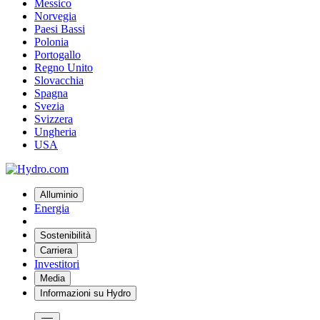
Messico
Norvegia
Paesi Bassi
Polonia
Portogallo
Regno Unito
Slovacchia
Spagna
Svezia
Svizzera
Ungheria
USA
Alluminio
Energia
Sostenibilità
Carriera
Investitori
Media
Informazioni su Hydro