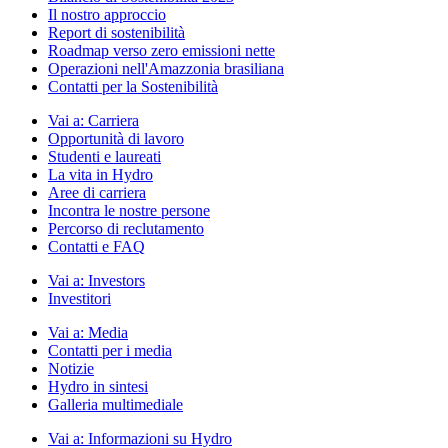
Il nostro approccio
Report di sostenibilità
Roadmap verso zero emissioni nette
Operazioni nell'Amazzonia brasiliana
Contatti per la Sostenibilità
Vai a:
Carriera
Opportunità di lavoro
Studenti e laureati
La vita in Hydro
Aree di carriera
Incontra le nostre persone
Percorso di reclutamento
Contatti e FAQ
Vai a:
Investors
Investitori
Vai a:
Media
Contatti per i media
Notizie
Hydro in sintesi
Galleria multimediale
Vai a:
Informazioni su Hydro