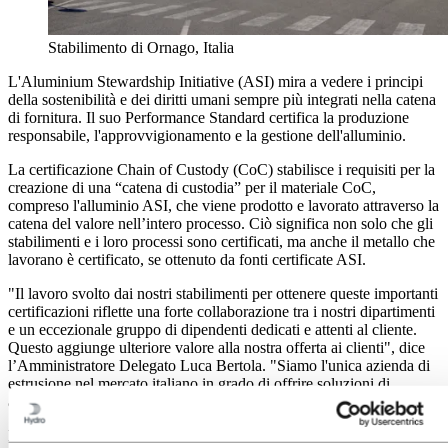
Stabilimento di Ornago, Italia
L'Aluminium Stewardship Initiative (ASI) mira a vedere i principi
della sostenibilità e dei diritti umani sempre più integrati nella catena
di fornitura. Il suo Performance Standard certifica la produzione
responsabile, l'approvvigionamento e la gestione dell'alluminio.
La certificazione Chain of Custody (CoC) stabilisce i requisiti per la
creazione di una “catena di custodia” per il materiale CoC,
compreso l'alluminio ASI, che viene prodotto e lavorato attraverso la
catena del valore nell’intero processo. Ciò significa non solo che gli
stabilimenti e i loro processi sono certificati, ma anche il metallo che
lavorano è certificato, se ottenuto da fonti certificate ASI.
"Il lavoro svolto dai nostri stabilimenti per ottenere queste importanti
certificazioni riflette una forte collaborazione tra i nostri dipartimenti
e un eccezionale gruppo di dipendenti dedicati e attenti al cliente.
Questo aggiunge ulteriore valore alla nostra offerta ai clienti", dice
l’Amministratore Delegato Luca Bertola. "Siamo l'unica azienda di
estrusione nel mercato italiano in grado di offrire soluzioni di
alluminio sostenibile certificate da un ente terzo".
Lo stabilimento di Ornago gestisce due presse di estrusione e