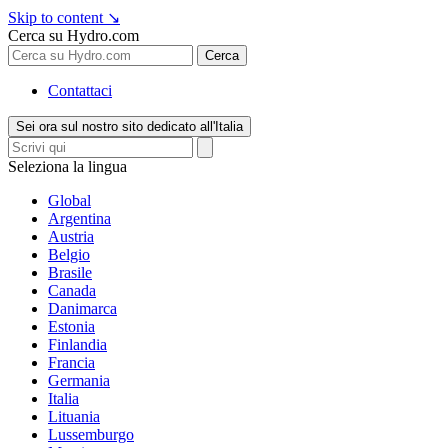
Skip to content
↘
Cerca su Hydro.com
Cerca
Contattaci
Sei ora sul nostro sito dedicato all'Italia
Seleziona la lingua
Global
Argentina
Austria
Belgio
Brasile
Canada
Danimarca
Estonia
Finlandia
Francia
Germania
Italia
Lituania
Lussemburgo