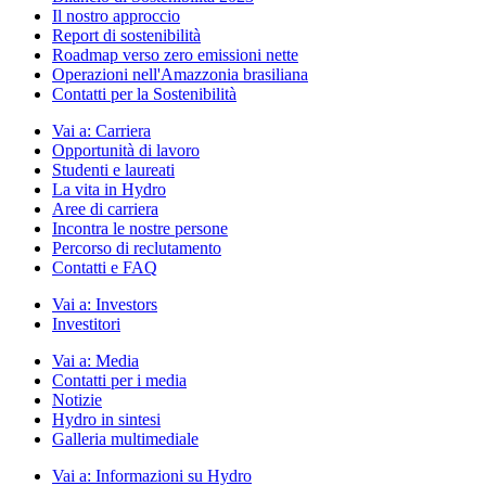
Il nostro approccio
Report di sostenibilità
Roadmap verso zero emissioni nette
Operazioni nell'Amazzonia brasiliana
Contatti per la Sostenibilità
Vai a:
Carriera
Opportunità di lavoro
Studenti e laureati
La vita in Hydro
Aree di carriera
Incontra le nostre persone
Percorso di reclutamento
Contatti e FAQ
Vai a:
Investors
Investitori
Vai a:
Media
Contatti per i media
Notizie
Hydro in sintesi
Galleria multimediale
Vai a:
Informazioni su Hydro