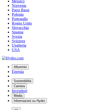
Messico
Norvegia
Paesi Bassi
Polonia
Portogallo
Regno Unito
Slovacchia
Spagna
Svezia
Svizzera
Ungheria
USA
Alluminio
Energia
Sostenibilità
Carriera
Investitori
Media
Informazioni su Hydro