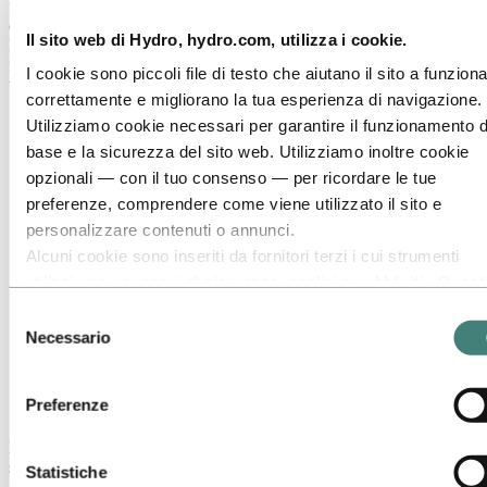
fornisce profili di alluminio estruso ad alta complessità a quasi 700
clienti in tutto il segmento del mercato industriale italiano. A Feltre,
Il sito web di Hydro, hydro.com, utilizza i cookie.
Hydro ha due presse, un impianto di riciclo dell'alluminio e una
fonderia. La sua offerta include anche lavorazioni meccaniche e
I cookie sono piccoli file di testo che aiutano il sito a funzion
trattamenti superficiali.
correttamente e migliorano la tua esperienza di navigazione.
Utilizziamo cookie necessari per garantire il funzionamento d
base e la sicurezza del sito web. Utilizziamo inoltre cookie
opzionali — con il tuo consenso — per ricordare le tue
preferenze, comprendere come viene utilizzato il sito e
personalizzare contenuti o annunci.
Alcuni cookie sono inseriti da fornitori terzi i cui strumenti
utilizziamo per scopi di sicurezza, analisi o pubblicità. Questi
terzi possono combinare le informazioni raccolte durante il t
Selezione
utilizzo del nostro sito con altre informazioni che hai fornito l
Necessario
del
o che hanno raccolto tramite l’utilizzo dei loro servizi. Il terzo
consenso
responsabile di un cookie di terze parti è il Titolare del
Preferenze
Stabilimento di Feltre, Italia
trattamento dei dati personali raccolti da tale cookie. Puoi
consultare quali terze parti sono coinvolte nell’elenco dei coo
Hydro impiega complessivamente più di 300 persone. Entrambi gli
riportato più sotto.
stabilimenti hanno già ottenuto la certificazione ASI Performance
Statistiche
Standard nel luglio 2019.