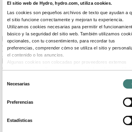
Nuestro objetivo y nuestros valores básicos
El sitio web de Hydro, hydro.com, utiliza cookies.
Nuestra estrategia
Ubicaciones hidroeléctricas en México
Las cookies son pequeños archivos de texto que ayudan a 
Obtención
el sitio funcione correctamente y mejoran tu experiencia.
Stories by Hydro
Utilizamos cookies necesarias para permitir el funcionamien
Clientes y socios
básico y la seguridad del sitio web. También utilizamos cook
Volver al menú principal
opcionales, con tu consentimiento, para recordar tus
preferencias, comprender cómo se utiliza el sitio y personali
el contenido o los anuncios.
Cerrar
Algunas cookies son colocadas por proveedores externos
cuyos servicios utilizamos para seguridad, análisis o publici
Estos terceros pueden combinar la información recopilada de
Selección
uso de nuestro sitio con otra información que les hayas
Necesarias
de
proporcionado o que hayan recopilado a través de tu uso de
consentimiento
servicios. El tercero listado como responsable de una cooki
Preferencias
terceros es el Responsable del Tratamiento de los datos
personales recopilados por cada una de sus cookies. Puede
consultar quiénes son estos terceros en la lista de cookies 
Estadísticas
aparece más abajo.
Stories
by
Hydro