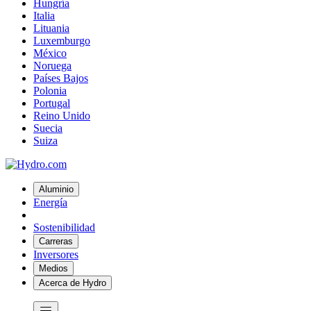
Hungría
Italia
Lituania
Luxemburgo
México
Noruega
Países Bajos
Polonia
Portugal
Reino Unido
Suecia
Suiza
Aluminio
Energía
Sostenibilidad
Carreras
Inversores
Medios
Acerca de Hydro