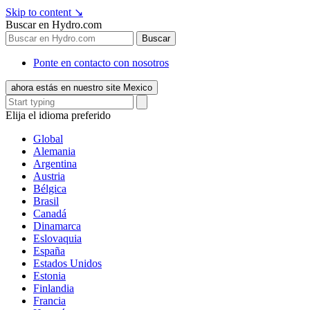
Skip to content
↘
Buscar en Hydro.com
Buscar
Ponte en contacto con nosotros
ahora estás en nuestro site Mexico
Elija el idioma preferido
Global
Alemania
Argentina
Austria
Bélgica
Brasil
Canadá
Dinamarca
Eslovaquia
España
Estados Unidos
Estonia
Finlandia
Francia