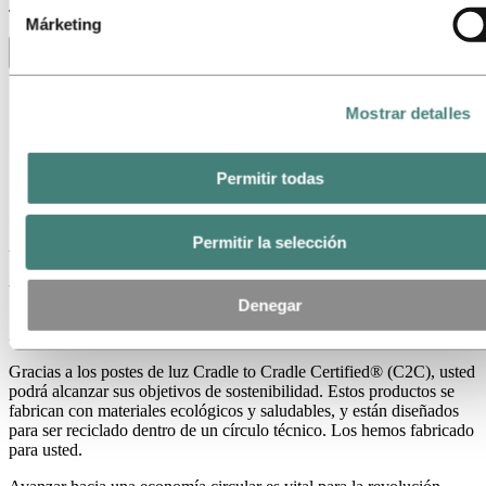
Márketing
Toggle menu visibility
Todos
Mostrar detalles
Aluminio en uso
Innovación y Tecnología
Sostenibilidad
Personas y carreras
Permitir todas
Reciclaje
Energy
Permitir la selección
Un sistema circular: postes de luz Cradle
to Cradle Certified
Denegar
24 de abril de 2019
Gracias a los postes de luz Cradle to Cradle Certified® (C2C), usted
podrá alcanzar sus objetivos de sostenibilidad. Estos productos se
fabrican con materiales ecológicos y saludables, y están diseñados
para ser reciclado dentro de un círculo técnico. Los hemos fabricado
para usted.