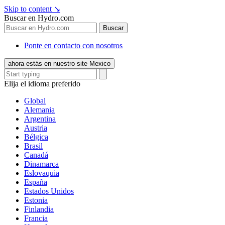
Skip to content
↘
Buscar en Hydro.com
Buscar
Ponte en contacto con nosotros
ahora estás en nuestro site Mexico
Elija el idioma preferido
Global
Alemania
Argentina
Austria
Bélgica
Brasil
Canadá
Dinamarca
Eslovaquia
España
Estados Unidos
Estonia
Finlandia
Francia