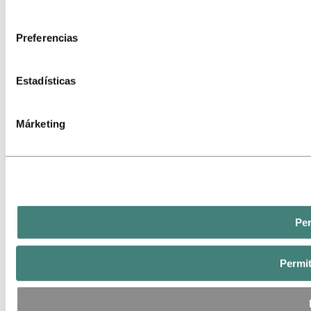
consentimiento
Preferencias
Estadísticas
Márketing
Per
Permit