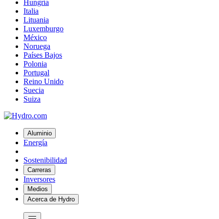
Hungría
Italia
Lituania
Luxemburgo
México
Noruega
Países Bajos
Polonia
Portugal
Reino Unido
Suecia
Suiza
Aluminio
Energía
Sostenibilidad
Carreras
Inversores
Medios
Acerca de Hydro