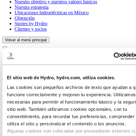
Nuestro objetivo y nuestros valores básicos
Nuestra estrategia
Ubicaciones hidroeléctricas en México
Obtención
Stories by Hydro
Clientes y socios
Volver al menú principal
Cerrar
Aluminio
El sitio web de Hydro, hydro.com, utiliza cookies.
Productos
Las cookies son pequeños archivos de texto que ayudan a qu
Industrias a las que servimos
funcione correctamente y mejoran tu experiencia. Utilizamo
Automóviles
Construcción y edificación
necesarias para permitir el funcionamiento básico y la segur
Sector naval y de altamar
sitio web. También utilizamos cookies opcionales, con tu
Configurador de paneles
consentimiento, para recordar tus preferencias, comprende
Transporte
HVACR
utiliza el sitio y personalizar el contenido o los anuncios.
Solar y energético
Algunas cookies son colocadas por proveedores externos c
Diseño Industrial