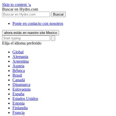
Skip to content
↘
Buscar en Hydro.com
Buscar
Ponte en contacto con nosotros
ahora estás en nuestro site Mexico
Elija el idioma preferido
Global
Alemania
Argentina
Austria
Bélgica
Brasil
Canadá
Dinamarca
Eslovaquia
España
Estados Unidos
Estonia
Finlandia
Francia