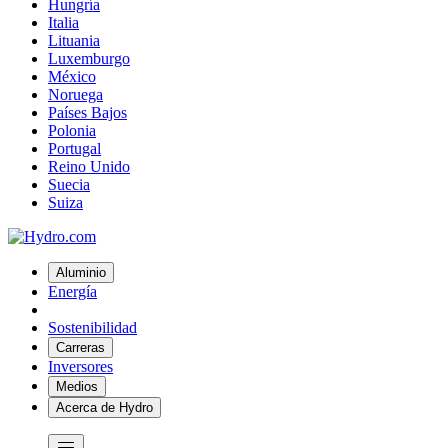
Hungría
Italia
Lituania
Luxemburgo
México
Noruega
Países Bajos
Polonia
Portugal
Reino Unido
Suecia
Suiza
Aluminio
Energía
Sostenibilidad
Carreras
Inversores
Medios
Acerca de Hydro