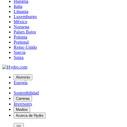
Hungría
Italia
Lituania
Luxemburgo
México
Noruega
Países Bajos
Polonia
Portugal
Reino Unido
Suecia
Suiza
Aluminio
Energía
Sostenibilidad
Carreras
Inversores
Medios
Acerca de Hydro