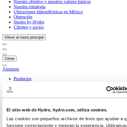
Nuestro objetivo y nuestros valores básicos
Nuestra estrategia
Ubicaciones hidroeléctricas en México
Obtención
Stories by Hydro
Clientes y socios
Volver al menú principal
Cerrar
Aluminio
Productos
Industrias a las que servimos
Automóviles
Construcción y edificación
Sector naval y de altamar
Transporte
HVACR
El sitio web de Hydro, hydro.com, utiliza cookies.
Solar y energético
Las cookies son pequeños archivos de texto que ayudan a qu
Energía solar
Energía eólica
funcione correctamente y mejoran tu experiencia. Utilizamo