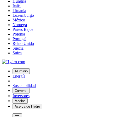
Hungría
Italia
Lituania
Luxemburgo
México
Noruega
Países Bajos
Polonia
Portugal
Reino Unido
Suecia
Suiza
Aluminio
Energía
Sostenibilidad
Carreras
Inversores
Medios
Acerca de Hydro