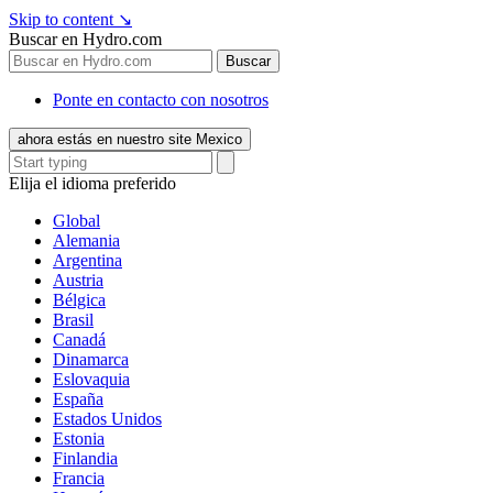
Skip to content
↘
Buscar en Hydro.com
Buscar
Ponte en contacto con nosotros
ahora estás en nuestro site Mexico
Elija el idioma preferido
Global
Alemania
Argentina
Austria
Bélgica
Brasil
Canadá
Dinamarca
Eslovaquia
España
Estados Unidos
Estonia
Finlandia
Francia