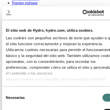
Nuestro enfoque
Informes de sostenibilidad
Hoja de ruta hacia cero emisiones netas
Ir a:
Carreras
Oportunidades de trabajo
Estudiantes y graduados
El sitio web de Hydro, hydro.com, utiliza cookies.
La vida en Hydro
Áreas profesionales
Las cookies son pequeños archivos de texto que ayudan a 
Conoce a nuestro equipo
el sitio funcione correctamente y mejoran tu experiencia.
Proceso de reclutamiento
Utilizamos cookies necesarias para permitir el funcionamien
Contacto y preguntas frecuentes
básico y la seguridad del sitio web. También utilizamos cook
Ir a:
Investors
opcionales, con tu consentimiento, para recordar tus
Contactos para el inversor
preferencias, comprender cómo se utiliza el sitio y personali
Ir a:
Medios
el contenido o los anuncios.
Contactos de prensa
Algunas cookies son colocadas por proveedores externos
Noticias
cuyos servicios utilizamos para seguridad, análisis o publici
Hydro de un vistazo
Galería multimedia
Estos terceros pueden combinar la información recopilada de
Selección
uso de nuestro sitio con otra información que les hayas
Necesarias
Ir a:
Acerca de Hydro
de
Esto es Hydro
proporcionado o que hayan recopilado a través de tu uso de
consentimiento
Industrias que importan
servicios. El tercero listado como responsable de una cooki