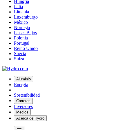
Hungría
Italia
Lituania
Luxemburgo
México
Noruega
Países Bajos
Polonia
Portugal
Reino Unido
Suecia
Suiza
Aluminio
Energía
Sostenibilidad
Carreras
Inversores
Medios
Acerca de Hydro