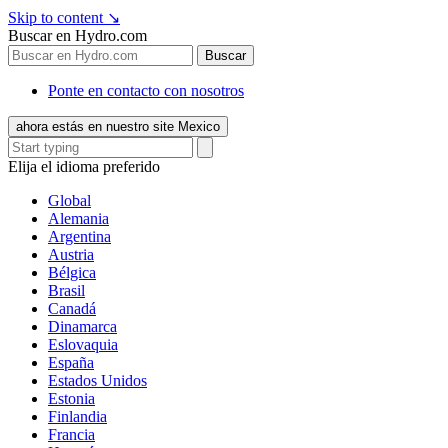
Skip to content
↘
Buscar en Hydro.com
Buscar
Ponte en contacto con nosotros
ahora estás en nuestro site Mexico
Elija el idioma preferido
Global
Alemania
Argentina
Austria
Bélgica
Brasil
Canadá
Dinamarca
Eslovaquia
España
Estados Unidos
Estonia
Finlandia
Francia