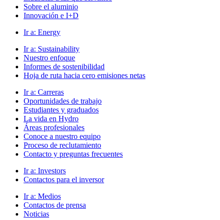
Sobre el aluminio
Innovación e I+D
Ir a:
Energy
Ir a:
Sustainability
Nuestro enfoque
Informes de sostenibilidad
Hoja de ruta hacia cero emisiones netas
Ir a:
Carreras
Oportunidades de trabajo
Estudiantes y graduados
La vida en Hydro
Áreas profesionales
Conoce a nuestro equipo
Proceso de reclutamiento
Contacto y preguntas frecuentes
Ir a:
Investors
Contactos para el inversor
Ir a:
Medios
Contactos de prensa
Noticias