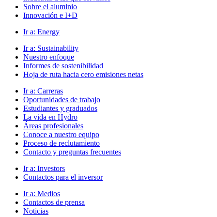
Sobre el aluminio
Innovación e I+D
Ir a:
Energy
Ir a:
Sustainability
Nuestro enfoque
Informes de sostenibilidad
Hoja de ruta hacia cero emisiones netas
Ir a:
Carreras
Oportunidades de trabajo
Estudiantes y graduados
La vida en Hydro
Áreas profesionales
Conoce a nuestro equipo
Proceso de reclutamiento
Contacto y preguntas frecuentes
Ir a:
Investors
Contactos para el inversor
Ir a:
Medios
Contactos de prensa
Noticias