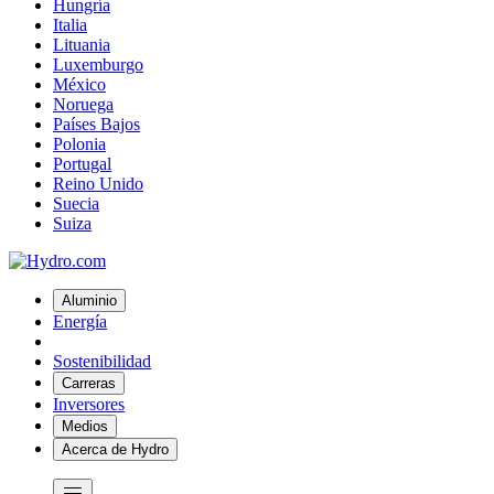
Hungría
Italia
Lituania
Luxemburgo
México
Noruega
Países Bajos
Polonia
Portugal
Reino Unido
Suecia
Suiza
Aluminio
Energía
Sostenibilidad
Carreras
Inversores
Medios
Acerca de Hydro