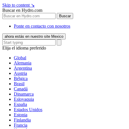
Skip to content
↘
Buscar en Hydro.com
Buscar
Ponte en contacto con nosotros
ahora estás en nuestro site Mexico
Elija el idioma preferido
Global
Alemania
Argentina
Austria
Bélgica
Brasil
Canadá
Dinamarca
Eslovaquia
España
Estados Unidos
Estonia
Finlandia
Francia