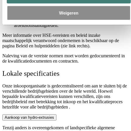
veiligheid en milieu
financiële duurzaamheid
Weigeren
maatschappelijk verantwoord ondernemen, inclusief
mensenrechten, corruptiebestrijding en
arbeidsomstandigheden.
Meer informatie over HSE-vereisten en beleid inzake
maatschappelijk verantwoord ondernemen is beschikbaar op de
pagina Beleid en hulpmiddelen (zie link rechts).
Naleving van de vereiste normen moet worden gedocumenteerd in
de kwalificatiedocumenten en contracten.
Lokale specificaties
Onze inkooporganisatie
is gedecentraliseerd om aan te sluiten bij de
verschillende bedrijfsgebieden over de hele wereld. Hoewel
bepaalde kwalificatievereisten kunnen verschillen, zijn ons
bedrijfsbeleid met betrekking tot inkoop en het kwalificatieproces
hetzelfde voor alle bedrijfsgebieden
.
Aankoop van hydro-extrusies
Tenzij anders is overeengekomen of landspecifieke algemene