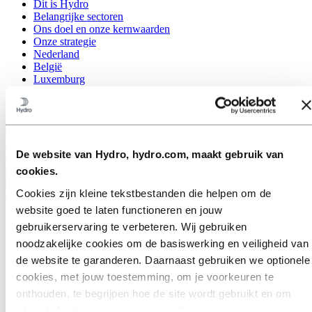
Dit is Hydro
Belangrijke sectoren
Ons doel en onze kernwaarden
Onze strategie
Nederland
België
Luxemburg
Inkoop
Verhalen van Hydro
Terug naar hoofdmenu
De website van Hydro, hydro.com, maakt gebruik van
cookies.
Sluiten
Cookies zijn kleine tekstbestanden die helpen om de
Over Hydro
website goed te laten functioneren en jouw
gebruikerservaring te verbeteren. Wij gebruiken
Dit is Hydro
noodzakelijke cookies om de basiswerking en veiligheid van
Belangrijke sectoren
Ons doel en onze kernwaarden
de website te garanderen. Daarnaast gebruiken we optionele
Onze strategie
cookies, met jouw toestemming, om je voorkeuren te
Nederland
onthouden, te begrijpen hoe de site wordt gebruikt en om
België
Luxemburg
inhoud of advertenties te personaliseren.