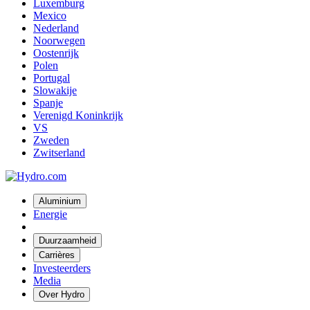
Luxemburg
Mexico
Nederland
Noorwegen
Oostenrijk
Polen
Portugal
Slowakije
Spanje
Verenigd Koninkrijk
VS
Zweden
Zwitserland
Aluminium
Energie
Duurzaamheid
Carrières
Investeerders
Media
Over Hydro