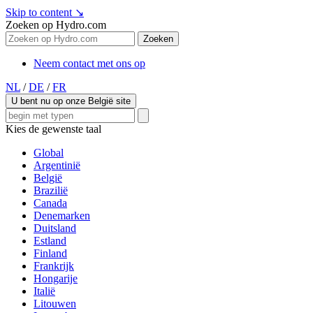
Skip to content
↘
Zoeken op Hydro.com
Zoeken
Neem contact met ons op
NL
/
DE
/
FR
U bent nu op onze België site
Kies de gewenste taal
Global
Argentinië
België
Brazilië
Canada
Denemarken
Duitsland
Estland
Finland
Frankrijk
Hongarije
Italië
Litouwen