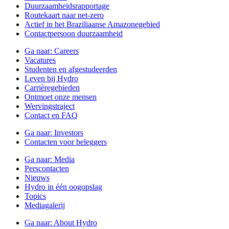
Duurzaamheidsrapportage
Routekaart naar net-zero
Actief in het Braziliaanse Amazonegebied
Contactpersoon duurzaamheid
Ga naar:
Careers
Vacatures
Studenten en afgestudeerden
Leven bij Hydro
Carrièregebieden
Ontmoet onze mensen
Wervingstraject
Contact en FAQ
Ga naar:
Investors
Contacten voor beleggers
Ga naar:
Media
Perscontacten
Nieuws
Hydro in één oogopslag
Topics
Mediagalerij
Ga naar:
About Hydro