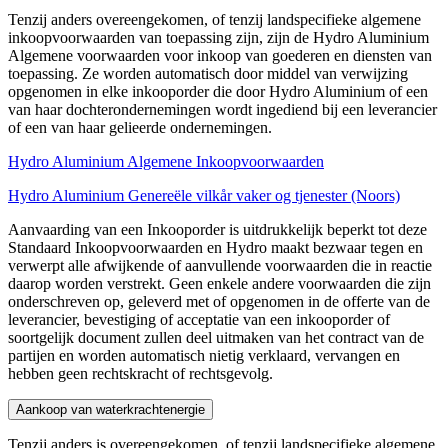
Tenzij anders overeengekomen, of tenzij landspecifieke algemene
inkoopvoorwaarden van toepassing zijn, zijn de Hydro Aluminium
Algemene voorwaarden voor inkoop van goederen en diensten van
toepassing. Ze worden automatisch door middel van verwijzing
opgenomen in elke inkooporder die door Hydro Aluminium of een
van haar dochterondernemingen wordt ingediend bij een leverancier
of een van haar gelieerde ondernemingen.
Hydro Aluminium Algemene Inkoopvoorwaarden
Hydro Aluminium Genereële vilkår vaker og tjenester (Noors)
Aanvaarding van een Inkooporder is uitdrukkelijk beperkt tot deze
Standaard Inkoopvoorwaarden en Hydro maakt bezwaar tegen en
verwerpt alle afwijkende of aanvullende voorwaarden die in reactie
daarop worden verstrekt. Geen enkele andere voorwaarden die zijn
onderschreven op, geleverd met of opgenomen in de offerte van de
leverancier, bevestiging of acceptatie van een inkooporder of
soortgelijk document zullen deel uitmaken van het contract van de
partijen en worden automatisch nietig verklaard, vervangen en
hebben geen rechtskracht of rechtsgevolg.
Aankoop van waterkrachtenergie
Tenzij anders is overeengekomen, of tenzij landspecifieke algemene