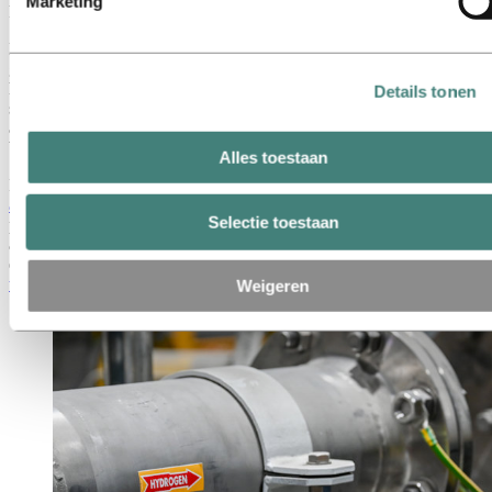
Marketing
koolstofanodeproductiefaciliteiten in de primaire fabriek in Årdal.
Hydro Sunndal test ook
plasmatechnologie
als een optie om
gieterijovens te elektrificeren, met behulp van dezelfde
hernieuwbare energie die onze primaire smelterijen aandrijft. Indien
Details tonen
succesvol, heeft het pilotproject de potentie om niet alleen de
aluminiumindustrie te beïnvloeden, maar ook andere moeilijk te
bestrijden industrieën wereldwijd.
Alles toestaan
In de
aluminiumrecyclingfabriek in Høyanger
vervangen we
aardgas door groene waterstof
in een van de smeltovens om het
Selectie toestaan
potentieel van waterstof voor de koolstofreductie in de
aluminiumproductie te benutten. Het pilotproject bouwt voort op de
ervaring van Hydro's
eerste test op industriële schaal met groene
waterstof
in aluminiumrecycling in juni 2023.
Weigeren