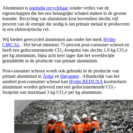
Aluminium is
oneindig recyclebaar
zonder verlies van de
eigenschappen die het een belangrijke schakel maken in de groene
transitie. Recycling van aluminium kost bovendien slechts vijf
procent van de energie die nodig is om primair metaal te produceren
in een elektrolytische cel.
Wij bieden gerecycled aluminium aan onder het merk
Hydro
CIRCAL
. Het bevat minstens 75 procent post-consumer schroot en
heeft een gedocumenteerde CO₂-footprint van slechts 1,9 kg CO₂e
per kg aluminium, bijna acht keer lager dan het wereldwijde
gemiddelde in de productie van primair aluminium.
Post-consumer schroot wordt ook gebruikt in de productie van
primair aluminium in
Årdal
en
Høyanger
. Afhankelijk van het
aandeel post-consumer schroot kan
Hydro REDUXA
koolstofarm
aluminium worden geleverd met een gedocumenteerde CO₂-
footprint van maximaal 3 kg CO₂e per kg aluminium.