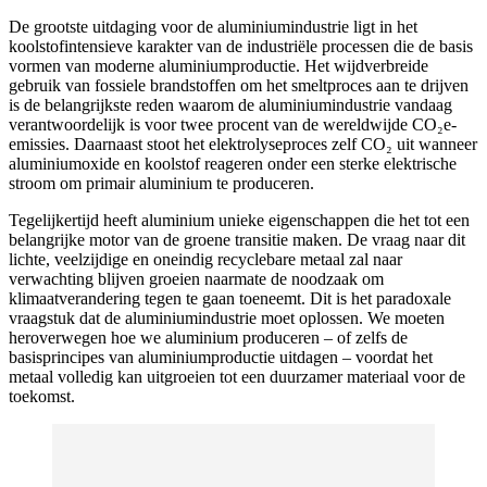
De grootste uitdaging voor de aluminiumindustrie ligt in het
koolstofintensieve karakter van de industriële processen die de basis
vormen van moderne aluminiumproductie. Het wijdverbreide
gebruik van fossiele brandstoffen om het smeltproces aan te drijven
is de belangrijkste reden waarom de aluminiumindustrie vandaag
verantwoordelijk is voor twee procent van de wereldwijde CO₂e-
emissies. Daarnaast stoot het elektrolyseproces zelf CO₂ uit wanneer
aluminiumoxide en koolstof reageren onder een sterke elektrische
stroom om primair aluminium te produceren.
Tegelijkertijd heeft aluminium unieke eigenschappen die het tot een
belangrijke motor van de groene transitie maken. De vraag naar dit
lichte, veelzijdige en oneindig recyclebare metaal zal naar
verwachting blijven groeien naarmate de noodzaak om
klimaatverandering tegen te gaan toeneemt. Dit is het paradoxale
vraagstuk dat de aluminiumindustrie moet oplossen. We moeten
heroverwegen hoe we aluminium produceren – of zelfs de
basisprincipes van aluminiumproductie uitdagen – voordat het
metaal volledig kan uitgroeien tot een duurzamer materiaal voor de
toekomst.