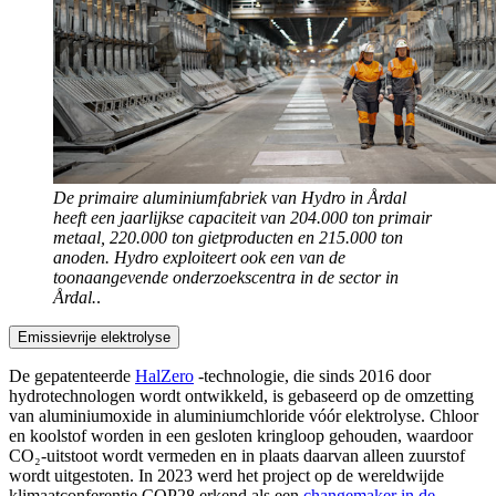
De primaire aluminiumfabriek van Hydro in Årdal
heeft een jaarlijkse capaciteit van 204.000 ton primair
metaal, 220.000 ton gietproducten en 215.000 ton
anoden. Hydro exploiteert ook een van de
toonaangevende onderzoekscentra in de sector in
Årdal.
.
Emissievrije elektrolyse
De gepatenteerde
HalZero
-technologie, die sinds 2016 door
hydrotechnologen wordt ontwikkeld, is gebaseerd op de omzetting
van aluminiumoxide in aluminiumchloride vóór elektrolyse. Chloor
en koolstof worden in een gesloten kringloop gehouden, waardoor
CO₂-uitstoot wordt vermeden en in plaats daarvan alleen zuurstof
wordt uitgestoten. In 2023 werd het project op de wereldwijde
klimaatconferentie COP28 erkend als een
changemaker in de