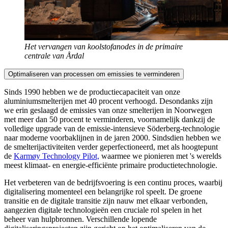
Het vervangen van koolstofanodes in de primaire
centrale van Årdal
Optimaliseren van processen om emissies te verminderen
Sinds 1990 hebben we de productiecapaciteit van onze
aluminiumsmelterijen met 40 procent verhoogd. Desondanks zijn
we erin geslaagd de emissies van onze smelterijen in Noorwegen
met meer dan 50 procent te verminderen, voornamelijk dankzij de
volledige upgrade van de emissie-intensieve Söderberg-technologie
naar moderne voorbaklijnen in de jaren 2000. Sindsdien hebben we
de smelterijactiviteiten verder geperfectioneerd, met als hoogtepunt
de
Karmøy Technology Pilot,
waarmee we pionieren met 's werelds
meest klimaat- en energie-efficiënte primaire productietechnologie.
Het verbeteren van de bedrijfsvoering is een continu proces, waarbij
digitalisering momenteel een belangrijke rol speelt. De groene
transitie en de digitale transitie zijn nauw met elkaar verbonden,
aangezien digitale technologieën een cruciale rol spelen in het
beheer van hulpbronnen. Verschillende lopende