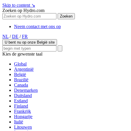
Skip to content
↘
Zoeken op Hydro.com
Zoeken
Neem contact met ons op
NL
/
DE
/
FR
U bent nu op onze België site
Kies de gewenste taal
Global
Argentinië
België
Brazilië
Canada
Denemarken
Duitsland
Estland
Finland
Frankrijk
Hongarije
Italië
Litouwen