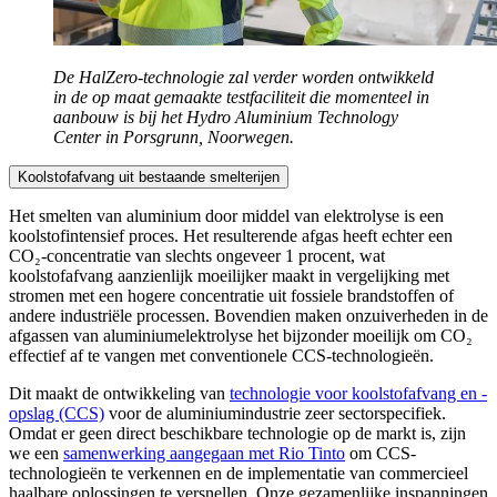
De HalZero-technologie zal verder worden ontwikkeld
in de op maat gemaakte testfaciliteit die momenteel in
aanbouw is bij het Hydro Aluminium Technology
Center in Porsgrunn, Noorwegen.
Koolstofafvang uit bestaande smelterijen
Het smelten van aluminium door middel van elektrolyse is een
koolstofintensief proces. Het resulterende afgas heeft echter een
CO₂-concentratie van slechts ongeveer 1 procent, wat
koolstofafvang aanzienlijk moeilijker maakt in vergelijking met
stromen met een hogere concentratie uit fossiele brandstoffen of
andere industriële processen. Bovendien maken onzuiverheden in de
afgassen van aluminiumelektrolyse het bijzonder moeilijk om CO₂
effectief af te vangen met conventionele CCS-technologieën.
Dit maakt de ontwikkeling van
technologie voor koolstofafvang en -
opslag (CCS)
voor de aluminiumindustrie zeer sectorspecifiek.
Omdat er geen direct beschikbare technologie op de markt is, zijn
we een
samenwerking aangegaan met Rio Tinto
om CCS-
technologieën te verkennen en de implementatie van commercieel
haalbare oplossingen te versnellen. Onze gezamenlijke inspanningen