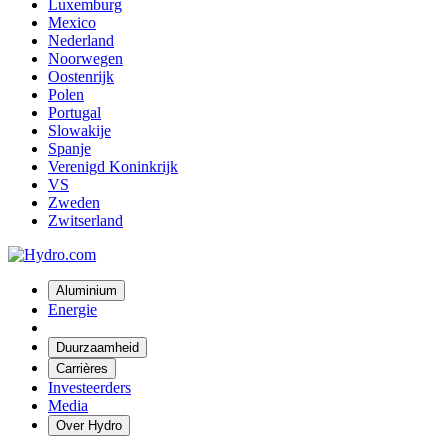
Luxemburg
Mexico
Nederland
Noorwegen
Oostenrijk
Polen
Portugal
Slowakije
Spanje
Verenigd Koninkrijk
VS
Zweden
Zwitserland
Aluminium
Energie
Duurzaamheid
Carrières
Investeerders
Media
Over Hydro