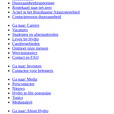
Duurzaamheidsrapportage
Routekaart naar net-zero
Actief in het Braziliaanse Amazonegebied
Contactpersoon duurzaamheid
Ga naar:
Careers
Vacatures
Studenten en afgestudeerden
Leven bij Hydro
Carrièregebieden
Ontmoet onze mensen
Wervingstraject
Contact en FAQ
Ga naar:
Investors
Contacten voor beleggers
Ga naar:
Media
Perscontacten
Nieuws
Hydro in één oogopslag
Topics
Mediagalerij
Ga naar:
About Hydro