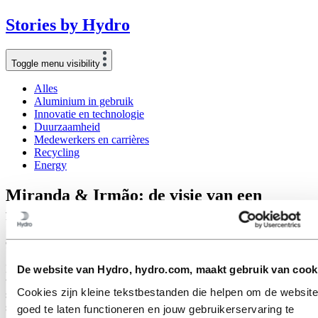
Stories
by
Hydro
Toggle menu visibility
Alles
Aluminium in gebruik
Innovatie en technologie
Duurzaamheid
Medewerkers en carrières
Recycling
Energy
Miranda & Irmão: de visie van een
fietsfabrikant die op Hydro vertrouwt
9 juni 2021
De fietssector bevindt zich in een tijd van intense groei, niet alleen
De website van Hydro, hydro.com, maakt gebruik van cook
vanwege de mogelijkheden die het biedt voor de beoefening van
Cookies zijn kleine tekstbestanden die helpen om de website
sport- en vrijetijdsactiviteiten, maar ook als een middel voor het
stedelijk vervoer. Waarom kiest Miranda & Irmão voor aluminium
goed te laten functioneren en jouw gebruikerservaring te