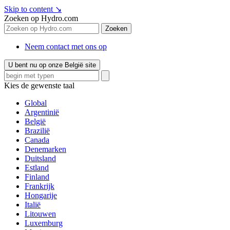
Skip to content
↘
Zoeken op Hydro.com
Zoeken
Neem contact met ons op
U bent nu op onze België site
Kies de gewenste taal
Global
Argentinië
België
Brazilië
Canada
Denemarken
Duitsland
Estland
Finland
Frankrijk
Hongarije
Italië
Litouwen
Luxemburg