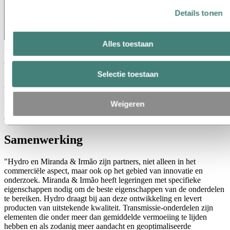
Details tonen
Alles toestaan
Aluminium, de juiste keuze
Selectie toestaan
"Aluminium vormt een evenwichtige combinatie van gewicht en
bestendigheid en is daardoor de ideale oplossing voor onze
toepassingen. Onze componenten moeten, naast hun befaamde
Weigeren
kwaliteit, licht en uiterst duurzaam zijn, en aluminium biedt het beste
evenwicht tussen gewicht en robuustheid".
Samenwerking
"Hydro en Miranda & Irmão zijn partners, niet alleen in het
commerciële aspect, maar ook op het gebied van innovatie en
onderzoek. Miranda & Irmão heeft legeringen met specifieke
eigenschappen nodig om de beste eigenschappen van de onderdelen
te bereiken. Hydro draagt bij aan deze ontwikkeling en levert
producten van uitstekende kwaliteit. Transmissie-onderdelen zijn
elementen die onder meer dan gemiddelde vermoeiing te lijden
hebben en als zodanig meer aandacht en geoptimaliseerde