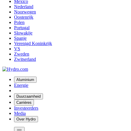
Mexico
Nederland
Noorwegen
Oostenrijk
Polen
Portugal
Slowakije
Spanje
Verenigd Koninkrijk
VS
Zweden
Zwitserland
Aluminium
Energie
Duurzaamheid
Carrières
Investeerders
Media
Over Hydro