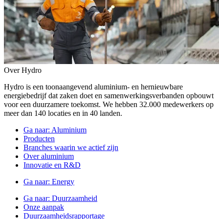
Over Hydro
Hydro is een toonaangevend aluminium- en hernieuwbare
energiebedrijf dat zaken doet en samenwerkingsverbanden opbouwt
voor een duurzamere toekomst. We hebben 32.000 medewerkers op
meer dan 140 locaties en in 40 landen.
Ga naar:
Aluminium
Producten
Branches waarin we actief zijn
Over aluminium
Innovatie en R&D
Ga naar:
Energy
Ga naar:
Duurzaamheid
Onze aanpak
Duurzaamheidsrapportage