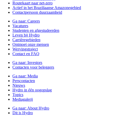
Routekaart naar net-zero
Actief in het Braziliaanse Amazonegebied
Contactpersoon duurzaamheid
Ga naar:
Careers
Vacatures
Studenten en afgestudeerden
Leven bij Hydro
Carrièregebieden
Ontmoet onze mensen
Wervingstraject
Contact en FAQ
Ga naar:
Investors
Contacten voor beleggers
Ga naar:
Media
Perscontacten
Nieuws
Hydro in één oogopslag
Topics
Mediagalerij
Ga naar:
About Hydro
Dit is Hydro