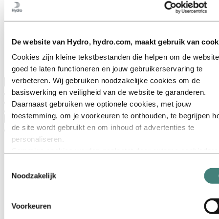
Belangrijke sectoren
Ons doel en onze kernwaarden
Onze strategie
Nederland
België
De website van Hydro, hydro.com, maakt gebruik van cook
Luxemburg
Inkoop
Cookies zijn kleine tekstbestanden die helpen om de website
Verhalen van Hydro
goed te laten functioneren en jouw gebruikerservaring te
verbeteren. Wij gebruiken noodzakelijke cookies om de
Terug naar hoofdmenu
basiswerking en veiligheid van de website te garanderen.
Daarnaast gebruiken we optionele cookies, met jouw
toestemming, om je voorkeuren te onthouden, te begrijpen h
Sluiten
de site wordt gebruikt en om inhoud of advertenties te
personaliseren.
Sommige cookies worden geplaatst door externe aanbieders
van tools die wij gebruiken voor beveiliging, analyse of
Toestemmingsselectie
advertenties. Deze derden kunnen informatie die zij via jouw
Noodzakelijk
gebruik van onze website verzamelen, combineren met ande
informatie die je aan hen hebt verstrekt of die zij hebben
Voorkeuren
verzameld via jouw gebruik van hun diensten. De derde partij