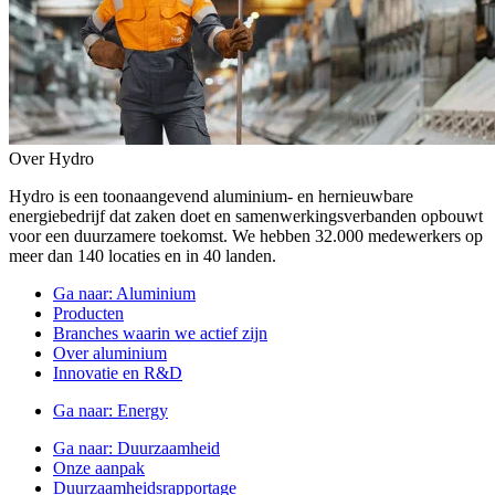
Over Hydro
Hydro is een toonaangevend aluminium- en hernieuwbare
energiebedrijf dat zaken doet en samenwerkingsverbanden opbouwt
voor een duurzamere toekomst. We hebben 32.000 medewerkers op
meer dan 140 locaties en in 40 landen.
Ga naar:
Aluminium
Producten
Branches waarin we actief zijn
Over aluminium
Innovatie en R&D
Ga naar:
Energy
Ga naar:
Duurzaamheid
Onze aanpak
Duurzaamheidsrapportage