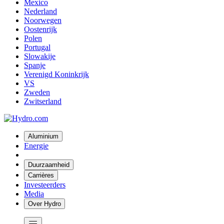
Mexico
Nederland
Noorwegen
Oostenrijk
Polen
Portugal
Slowakije
Spanje
Verenigd Koninkrijk
VS
Zweden
Zwitserland
Aluminium
Energie
Duurzaamheid
Carrières
Investeerders
Media
Over Hydro