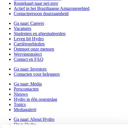
Routekaart naar net-zero
Actief in het Braziliaanse Amazonegebied
Contactpersoon duurzaamheid
Ga naar:
Careers
Vacatures
Studenten en afgestudeerden
Leven bij Hydro
Carrièregebieden
Ontmoet onze mensen
Wervingstraject
Contact en FAQ
Ga naar:
Investors
Contacten voor beleggers
Ga naar:
Media
Perscontacten
Nieuws
Hydro in één oogopslag
Topics
Mediagalerij
Ga naar:
About Hydro
Dit is Hydro