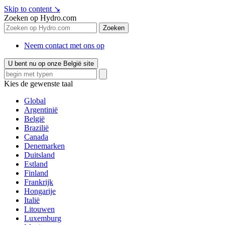
Skip to content
↘
Zoeken op Hydro.com
Zoeken
Neem contact met ons op
U bent nu op onze België site
Kies de gewenste taal
Global
Argentinië
België
Brazilië
Canada
Denemarken
Duitsland
Estland
Finland
Frankrijk
Hongarije
Italië
Litouwen
Luxemburg