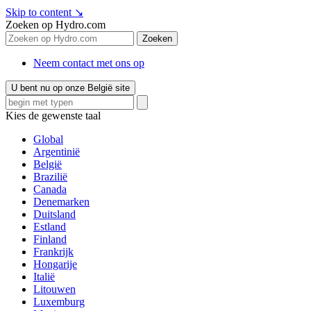
Skip to content
↘
Zoeken op Hydro.com
Zoeken
Neem contact met ons op
U bent nu op onze België site
Kies de gewenste taal
Global
Argentinië
België
Brazilië
Canada
Denemarken
Duitsland
Estland
Finland
Frankrijk
Hongarije
Italië
Litouwen
Luxemburg