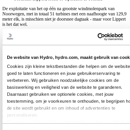
De exploitatie van het op één na grootste windmolenpark van
Noorwegen, met in totaal 51 turbines met een naafhoogte van 129,9
meter elk, is misschien niet je doorsnee dagtaak - maar voor Lippert
is het dat wel.
En wanneer winter, ijs en wind bij het terrein horen, werkt Hydro
aan het handhaven van de beste HSE-normen (gezondheid,
veiligheid en milieu) in Tonstad.
Essentiële ervaring
De website van Hydro, hydro.com, maakt gebruik van cook
Cookies zijn kleine tekstbestanden die helpen om de website
Lippert heeft jarenlange ervaring met het werken op hoogte met
goed te laten functioneren en jouw gebruikerservaring te
turbines. Voordat hij bij Hydro kwam, werkte hij voor een
windenergiebedrijf in verschillende functies, waaronder
verbeteren. Wij gebruiken noodzakelijke cookies om de
installatieverantwoordelijke en locatiemanager in verschillende
basiswerking en veiligheid van de website te garanderen.
bouwprojecten.
Daarnaast gebruiken we optionele cookies, met jouw
Na een wereldreis met turbines en jaren leven uit de koffer was het
toestemming, om je voorkeuren te onthouden, te begrijpen h
tijd om zich te vestigen. Hij begon in 2019 als locatiemanager voor
de site wordt gebruikt en om inhoud of advertenties te
de bouw van
Windpark Tonstad
in en werkt sinds november 2020
personaliseren.
als Head of Operation.
Sommige cookies worden geplaatst door externe aanbieders
Het veldwerk ligt hem na aan het hart, zegt hij: "Werken bij Tonstad
van tools die wij gebruiken voor beveiliging, analyse of