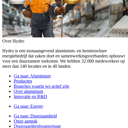
Over Hydro
Hydro is een toonaangevend aluminium- en hernieuwbare
energiebedrijf dat zaken doet en samenwerkingsverbanden opbouwt
voor een duurzamere toekomst. We hebben 32.000 medewerkers op
meer dan 140 locaties en in 40 landen.
Ga naar:
Aluminium
Producten
Branches waarin we actief zijn
Over aluminium
Innovatie en R&D
Ga naar:
Energy
Ga naar:
Duurzaamheid
Onze aanpak
Duurzaamheidsrapportage