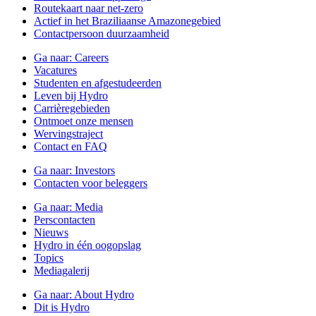
Routekaart naar net-zero
Actief in het Braziliaanse Amazonegebied
Contactpersoon duurzaamheid
Ga naar:
Careers
Vacatures
Studenten en afgestudeerden
Leven bij Hydro
Carrièregebieden
Ontmoet onze mensen
Wervingstraject
Contact en FAQ
Ga naar:
Investors
Contacten voor beleggers
Ga naar:
Media
Perscontacten
Nieuws
Hydro in één oogopslag
Topics
Mediagalerij
Ga naar:
About Hydro
Dit is Hydro