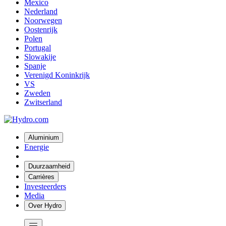
Mexico
Nederland
Noorwegen
Oostenrijk
Polen
Portugal
Slowakije
Spanje
Verenigd Koninkrijk
VS
Zweden
Zwitserland
Aluminium
Energie
Duurzaamheid
Carrières
Investeerders
Media
Over Hydro