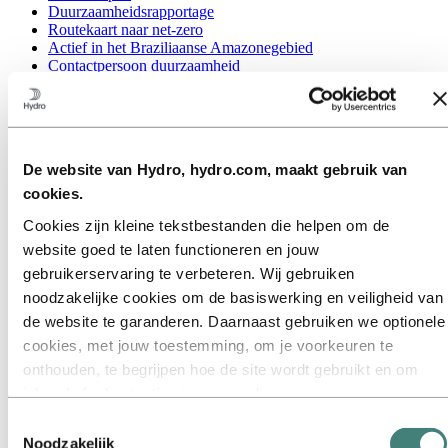
Duurzaamheidsrapportage
Routekaart naar net-zero
Actief in het Braziliaanse Amazonegebied
Contactpersoon duurzaamheid
Ga naar:
Carrières
Vacatures
Studenten en afgestudeerden
Leven bij Hydro
De website van Hydro, hydro.com, maakt gebruik van
Carrièregebieden
Ontmoet onze mensen
cookies.
Wervingstraject
Cookies zijn kleine tekstbestanden die helpen om de
Contact en FAQ
website goed te laten functioneren en jouw
Ga naar:
Investors
gebruikerservaring te verbeteren. Wij gebruiken
Contacten voor beleggers
noodzakelijke cookies om de basiswerking en veiligheid van
Ga naar:
Media
de website te garanderen. Daarnaast gebruiken we optionele
Perscontacten
cookies, met jouw toestemming, om je voorkeuren te
Nieuws
Hydro in één oogopslag
onthouden, te begrijpen hoe de site wordt gebruikt en om
Topics
inhoud of advertenties te personaliseren.
Mediagalerij
Sommige cookies worden geplaatst door externe aanbieders
Toestemmingsselectie
Ga naar:
Over Hydro
van tools die wij gebruiken voor beveiliging, analyse of
Noodzakelijk