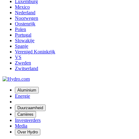
Luxemburg
Mexico
Nederland
Noorwegen
Oostenrijk
Polen
Portugal
Slowakije
Spanje
Verenigd Koninkrijk
VS
Zweden
Zwitserland
Aluminium
Energie
Duurzaamheid
Carrières
Investeerders
Media
Over Hydro