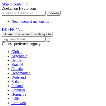
Skip to content
↘
Zoeken op Hydro.com
Zoeken
Neem contact met ons op
DE
/
FR
/
NL
U bent nu op onze Luxemburg site
Choose preferred language
Global
Argentinië
België
Brazilië
Canada
Denemarken
Duitsland
Estland
Finland
Frankrijk
Hongarije
Italië
Litouwen