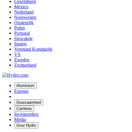
Luxemburg
Mexico
Nederland
Noorwegen
Oostenrijk
Polen
Portugal
Slowakije
Spanje
Verenigd Koninkrijk
VS
Zweden
Zwitserland
Aluminium
Energie
Duurzaamheid
Carrières
Investeerders
Media
Over Hydro