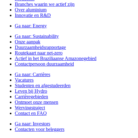
Branches waarin we actief zijn
Over aluminium
Innovatie en R&D
Ga naar:
Energy
Ga naar:
Sustainability
Onze aanpak
Duurzaamheidsrapportage
Routekaart naar net-zero
Actief in het Braziliaanse Amazonegebied
Contactpersoon duurzaamheid
Ga naar:
Carrières
Vacatures
Studenten en afgestudeerden
Leven bij Hydro
Carrièregebieden
Ontmoet onze mensen
Wervingstraject
Contact en FAQ
Ga naar:
Investors
Contacten voor beleggers