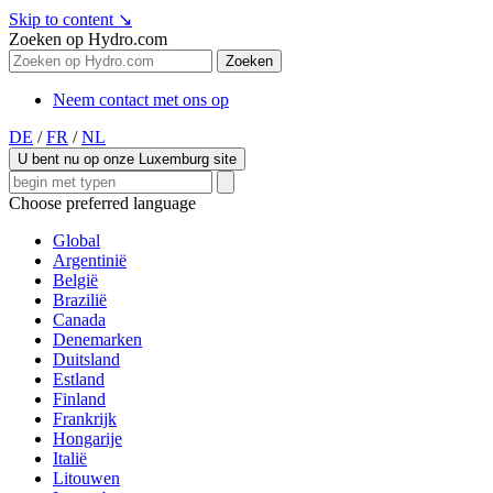
Skip to content
↘
Zoeken op Hydro.com
Zoeken
Neem contact met ons op
DE
/
FR
/
NL
U bent nu op onze Luxemburg site
Choose preferred language
Global
Argentinië
België
Brazilië
Canada
Denemarken
Duitsland
Estland
Finland
Frankrijk
Hongarije
Italië
Litouwen