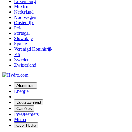
Luxemburg
Mexico
Nederland
Noorwegen
Oostenrijk
Polen
Portugal
Slowakije
Spanje
Verenigd Koninkrijk
VS
Zweden
Zwitserland
Aluminium
Energie
Duurzaamheid
Carrières
Investeerders
Media
Over Hydro