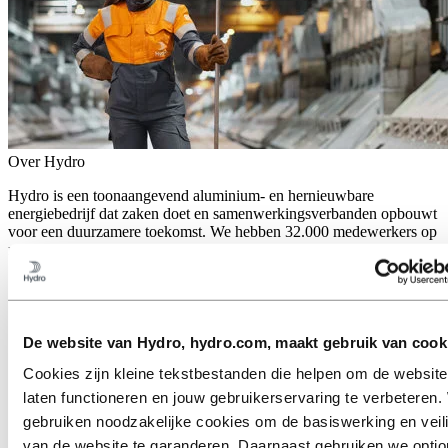
Over Hydro
Hydro is een toonaangevend aluminium- en hernieuwbare
energiebedrijf dat zaken doet en samenwerkingsverbanden opbouwt
voor een duurzamere toekomst. We hebben 32.000 medewerkers op
meer dan 140 locaties en in 40 landen.
Ga naar:
Aluminium
Producten
Branches waarin we actief zijn
Over aluminium
De website van Hydro, hydro.com, maakt gebruik van cook
Innovatie en R&D
Cookies zijn kleine tekstbestanden die helpen om de website
Ga naar:
Energy
laten functioneren en jouw gebruikerservaring te verbeteren. 
gebruiken noodzakelijke cookies om de basiswerking en veil
Ga naar:
Sustainability
Onze aanpak
van de website te garanderen. Daarnaast gebruiken we optio