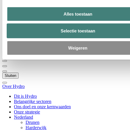
Dit is Hydro
Belangrijke sectoren
Ons doel en onze kernwaarden
Alles toestaan
Onze strategie
Nederland
België
Selectie toestaan
Luxemburg
Inkoop
Verhalen van Hydro
Weigeren
Terug naar hoofdmenu
Sluiten
Over Hydro
Dit is Hydro
Belangrijke sectoren
Ons doel en onze kernwaarden
Onze strategie
Nederland
Drunen
Harderwijk