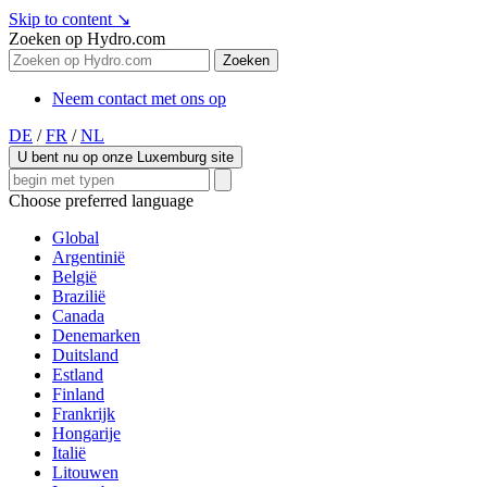
Skip to content
↘
Zoeken op Hydro.com
Zoeken
Neem contact met ons op
DE
/
FR
/
NL
U bent nu op onze Luxemburg site
Choose preferred language
Global
Argentinië
België
Brazilië
Canada
Denemarken
Duitsland
Estland
Finland
Frankrijk
Hongarije
Italië
Litouwen