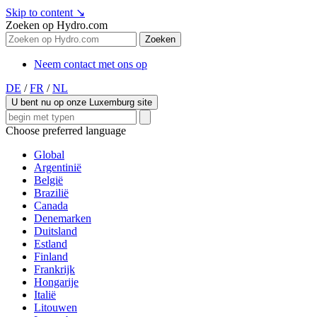
Skip to content
↘
Zoeken op Hydro.com
Zoeken
Neem contact met ons op
DE
/
FR
/
NL
U bent nu op onze Luxemburg site
Choose preferred language
Global
Argentinië
België
Brazilië
Canada
Denemarken
Duitsland
Estland
Finland
Frankrijk
Hongarije
Italië
Litouwen