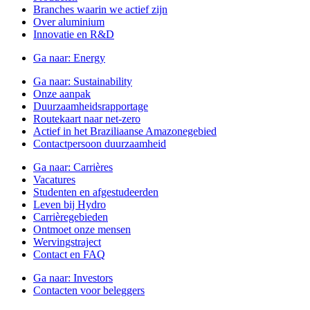
Branches waarin we actief zijn
Over aluminium
Innovatie en R&D
Ga naar:
Energy
Ga naar:
Sustainability
Onze aanpak
Duurzaamheidsrapportage
Routekaart naar net-zero
Actief in het Braziliaanse Amazonegebied
Contactpersoon duurzaamheid
Ga naar:
Carrières
Vacatures
Studenten en afgestudeerden
Leven bij Hydro
Carrièregebieden
Ontmoet onze mensen
Wervingstraject
Contact en FAQ
Ga naar:
Investors
Contacten voor beleggers