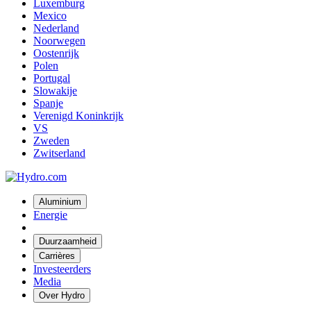
Luxemburg
Mexico
Nederland
Noorwegen
Oostenrijk
Polen
Portugal
Slowakije
Spanje
Verenigd Koninkrijk
VS
Zweden
Zwitserland
Aluminium
Energie
Duurzaamheid
Carrières
Investeerders
Media
Over Hydro