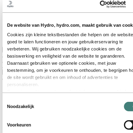
Belangrijke sectoren
Ons doel en onze kernwaarden
Onze strategie
Nederland
België
De website van Hydro, hydro.com, maakt gebruik van cook
Luxemburg
Inkoop
Cookies zijn kleine tekstbestanden die helpen om de website
Verhalen van Hydro
goed te laten functioneren en jouw gebruikerservaring te
verbeteren. Wij gebruiken noodzakelijke cookies om de
Terug naar hoofdmenu
basiswerking en veiligheid van de website te garanderen.
Daarnaast gebruiken we optionele cookies, met jouw
toestemming, om je voorkeuren te onthouden, te begrijpen h
Sluiten
de site wordt gebruikt en om inhoud of advertenties te
personaliseren.
Sommige cookies worden geplaatst door externe aanbieders
van tools die wij gebruiken voor beveiliging, analyse of
Toestemmingsselectie
advertenties. Deze derden kunnen informatie die zij via jouw
Noodzakelijk
gebruik van onze website verzamelen, combineren met ande
informatie die je aan hen hebt verstrekt of die zij hebben
Voorkeuren
verzameld via jouw gebruik van hun diensten. De derde partij