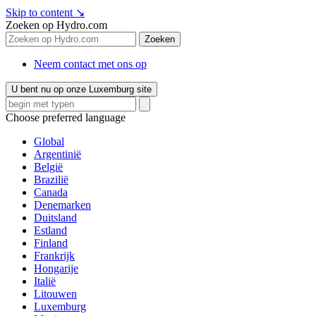
Skip to content
↘
Zoeken op Hydro.com
Zoeken
Neem contact met ons op
U bent nu op onze Luxemburg site
Choose preferred language
Global
Argentinië
België
Brazilië
Canada
Denemarken
Duitsland
Estland
Finland
Frankrijk
Hongarije
Italië
Litouwen
Luxemburg