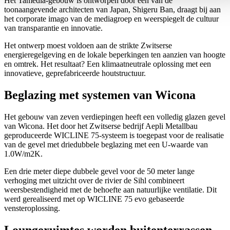
Het Tamedia-gebouw is ontworpen door een van de
toonaangevende architecten van Japan, Shigeru Ban, draagt bij aan
het corporate imago van de mediagroep en weerspiegelt de cultuur
van transparantie en innovatie.
Het ontwerp moest voldoen aan de strikte Zwitserse
energieregelgeving en de lokale beperkingen ten aanzien van hoogte
en omtrek. Het resultaat? Een klimaatneutrale oplossing met een
innovatieve, geprefabriceerde houtstructuur.
Beglazing met systemen van Wicona
Het gebouw van zeven verdiepingen heeft een volledig glazen gevel
van Wicona. Het door het Zwitserse bedrijf Aepli Metallbau
geproduceerde WICLINE 75-systeem is toegepast voor de realisatie
van de gevel met driedubbele beglazing met een U-waarde van
1.0W/m2K.
Een drie meter diepe dubbele gevel voor de 50 meter lange
verhoging met uitzicht over de rivier de Sihl combineert
weersbestendigheid met de behoefte aan natuurlijke ventilatie. Dit
werd gerealiseerd met op WICLINE 75 evo gebaseerde
vensteroplossing.
Loungeruimtes worden buitenterrassen