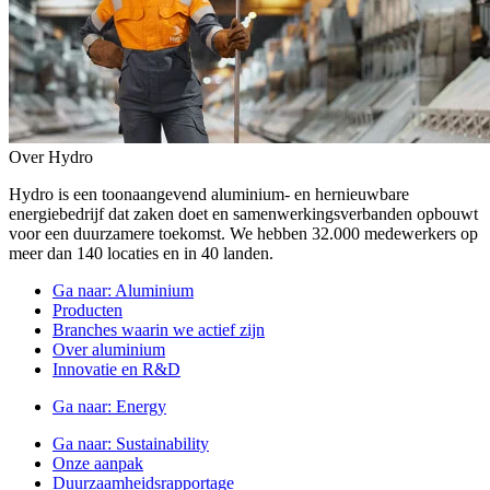
Over Hydro
Hydro is een toonaangevend aluminium- en hernieuwbare
energiebedrijf dat zaken doet en samenwerkingsverbanden opbouwt
voor een duurzamere toekomst. We hebben 32.000 medewerkers op
meer dan 140 locaties en in 40 landen.
Ga naar:
Aluminium
Producten
Branches waarin we actief zijn
Over aluminium
Innovatie en R&D
Ga naar:
Energy
Ga naar:
Sustainability
Onze aanpak
Duurzaamheidsrapportage