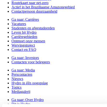
Routekaart naar net-zero
Actief in het Braziliaanse Amazonegebied
Contactpersoon duurzaamheid
Ga naar:
Carrières
Vacatures
Studenten en afgestudeerden
Leven bij Hydro
Carrièregebieden
Ontmoet onze mensen
Wervingstraject
Contact en FAQ
Ga naar:
Investors
Contacten voor beleggers
Ga naar:
Media
Perscontacten
Nieuws
Hydro in één oogopslag
Topics
Mediagalerij
Ga naar:
Over Hydro
Dit is Hydro