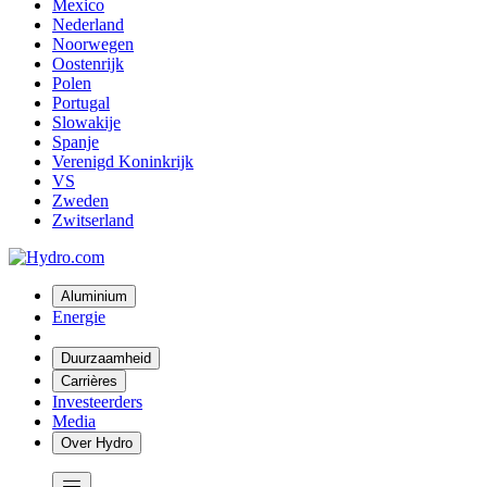
Mexico
Nederland
Noorwegen
Oostenrijk
Polen
Portugal
Slowakije
Spanje
Verenigd Koninkrijk
VS
Zweden
Zwitserland
Aluminium
Energie
Duurzaamheid
Carrières
Investeerders
Media
Over Hydro