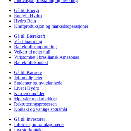
Innovasjon, forskning og utvikling
Gå til:
Energi
Energi i Hydro
Hydro Rein
Kraftproduksjon og markedsoperasjoner
Gå til:
Bærekraft
Vår tilnærming
Bærekraftsrapportering
Veikart til netto null
Virksomhet i brasiliansk Amazonas
Bærekraftskontakt
Gå til:
Karriere
Jobbmuligheter
Studenter og nyutdannede
Livet i Hydro
Karriereområder
Møt våre medarbeidere
Rekrutteringsprosessen
Kontakt og vanlige spørsmål
Gå til:
Investorer
Informasjon for aksjonærer
Investorkontakt