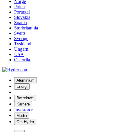
Norge
Polen
Portugal
Slovakia
Spania
Storbritannia
Sveits
Sverige
Tyskland
Ungarn
USA
Østerrike
Aluminium
Energi
Bærekraft
Karriere
Investorer
Media
Om Hydro