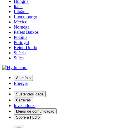
Hungria
Itália
Lituânia
Luxemburgo
México
Noruega
Países Baixos
Polónia
Portugal
Reino Unido
Suécia
Suíça
Alumínio
Energia
Sustentabilidade
Carreiras
Investidores
Meios de comunicação
Sobre a Hydro