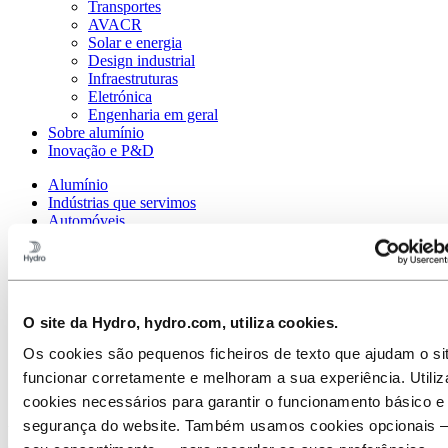
Transportes
AVACR
Solar e energia
Design industrial
Infraestruturas
Eletrónica
Engenharia em geral
Sobre alumínio
Inovação e P&D
Alumínio
Indústrias que servimos
Automóveis
Exteriores
Grades de tejadilho e
superfícies de grande
O site da Hydro, hydro.com, utiliza cookies.
qualidade para a sua viatura
Os cookies são pequenos ficheiros de texto que ajudam o si
funcionar corretamente e melhoram a sua experiência. Utili
cookies necessários para garantir o funcionamento básico e
Somos um fornecedor de serviços completos para grades de
segurança do website. Também usamos cookies opcionais
tejadilhos e molduras estruturais decorativas, desde o seu design, ao
desenvolvimento e integração de sistemas. A nossa equipa global