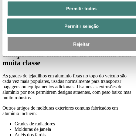
Porquê que a anodização ajuda
Permitir todos
Anodizar a vossa extrusão de alumínio cria uma superfície repelente
à sujidade, e também reforça a resistência anticorrosiva. Oferece
Permitir seleção
uma superfície eletricamente isolada e preserva o acabamento do
material. Para além de proporcionar uma superfície que é agradável
ao toque.
Rejeitar
Componentes exteriores de alumínio com
muita classe
As grades de tejadilhos em alumínio fixas no topo do veículo são
cada vez mais populares, usadas normalmente para transportar
bagagens ou equipamentos adicionais. Usamos as extrusões de
alumínio por nos permitirem designs atraentes, com peso baixo mas
muito robustos.
Outros artigos de molduras exteriores comuns fabricados em
alumínio incluem:
Grades de radiadores
Molduras de janela
Anéis dos faróis