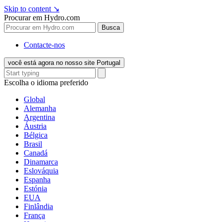
Skip to content
↘
Procurar em Hydro.com
Busca
Contacte-nos
você está agora no nosso site Portugal
Escolha o idioma preferido
Global
Alemanha
Argentina
Áustria
Bélgica
Brasil
Canadá
Dinamarca
Eslováquia
Espanha
Estónia
EUA
Finlândia
França