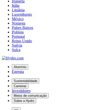
Hungria
Itália
Lituânia
Luxemburgo
México
Noruega
Países Baixos
Polónia
Portugal
Reino Unido
Suécia
Suíça
Alumínio
Energia
Sustentabilidade
Carreiras
Investidores
Meios de comunicação
Sobre a Hydro