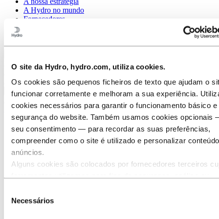
A nossa estratégia
A Hydro no mundo
Fornecedores
Histórias da Hydro
Parceiros e clientes
Voltar ao menu principal
O site da Hydro, hydro.com, utiliza cookies.
Os cookies são pequenos ficheiros de texto que ajudam o si
Fechar
funcionar corretamente e melhoram a sua experiência. Utili
cookies necessários para garantir o funcionamento básico e
Sustentabilidade
segurança do website. Também usamos cookies opcionais
A nossa abordagem
seu consentimento — para recordar as suas preferências,
Relatórios de sustentabilidade
compreender como o site é utilizado e personalizar conteúd
Roteiro para emissões líquidas zero
Contacto de sustentabilidade
anúncios.
Sustentabilidade
Alguns cookies são colocados por fornecedores terceiros cu
ferramentas utilizamos para fins de segurança, análise ou
Sustentabilidade
Contacto de sustentabilidade
publicidade. Estes terceiros podem combinar as informaçõe
Seleção
recolhidas através da sua utilização do nosso site com outr
Necessários
de
Contacte-nos sobre tópicos
informações que lhes forneceu ou que recolheram através d
consentimento