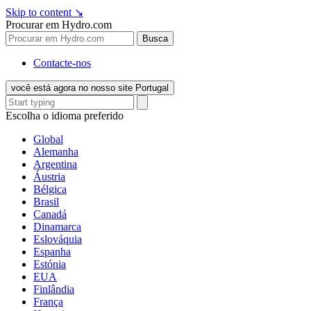
Skip to content
↘
Procurar em Hydro.com
Busca
Contacte-nos
você está agora no nosso site Portugal
Escolha o idioma preferido
Global
Alemanha
Argentina
Áustria
Bélgica
Brasil
Canadá
Dinamarca
Eslováquia
Espanha
Estónia
EUA
Finlândia
França