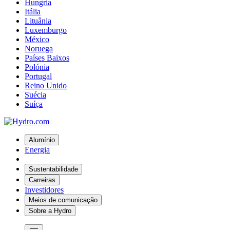
Hungria
Itália
Lituânia
Luxemburgo
México
Noruega
Países Baixos
Polónia
Portugal
Reino Unido
Suécia
Suíça
Alumínio
Energia
Sustentabilidade
Carreiras
Investidores
Meios de comunicação
Sobre a Hydro