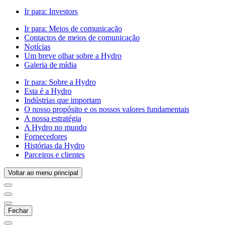
Ir para:
Investors
Ir para:
Meios de comunicação
Contactos de meios de comunicação
Notícias
Um breve olhar sobre a Hydro
Galeria de mídia
Ir para:
Sobre a Hydro
Esta é a Hydro
Indústrias que importam
O nosso propósito e os nossos valores fundamentais
A nossa estratégia
A Hydro no mundo
Fornecedores
Histórias da Hydro
Parceiros e clientes
Voltar ao menu principal
Fechar