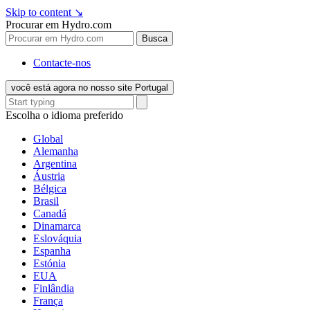
Skip to content
↘
Procurar em Hydro.com
Busca
Contacte-nos
você está agora no nosso site Portugal
Escolha o idioma preferido
Global
Alemanha
Argentina
Áustria
Bélgica
Brasil
Canadá
Dinamarca
Eslováquia
Espanha
Estónia
EUA
Finlândia
França