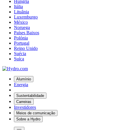
Hungria
Itália
Lituânia
Luxemburgo
México
Noruega
Países Baixos
Polónia
Portugal
Reino Unido
Suécia
Suíça
Alumínio
Energia
Sustentabilidade
Carreiras
Investidores
Meios de comunicação
Sobre a Hydro