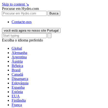
Skip to content
↘
Procurar em Hydro.com
Busca
Contacte-nos
você está agora no nosso site Portugal
Escolha o idioma preferido
Global
Alemanha
Argentina
Áustria
Bélgica
Brasil
Canadá
Dinamarca
Eslováquia
Espanha
Estónia
EUA
Finlândia
França