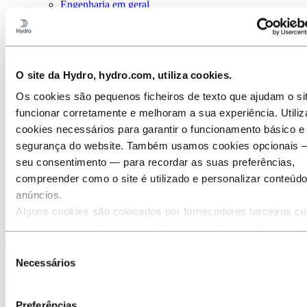
Engenharia em geral
Maquinaria e ferramentas mecânicas
Aplicações médicas
Aplicações de medição
Sobre alumínio
Inovação e P&D
O site da Hydro, hydro.com, utiliza cookies.
Alumínio
Os cookies são pequenos ficheiros de texto que ajudam o si
Indústrias que servimos
funcionar corretamente e melhoram a sua experiência. Utili
Engenharia em geral
Aplicações de medição
cookies necessários para garantir o funcionamento básico e
segurança do website. Também usamos cookies opcionais
Ferramentas de medição com
seu consentimento — para recordar as suas preferências,
compreender como o site é utilizado e personalizar conteúd
precisão em alumínio
anúncios.
Alguns cookies são colocados por fornecedores terceiros cu
A construção civil e a ortopedia são dois dos setores que confiam
ferramentas utilizamos para fins de segurança, análise ou
nos instrumentos de medição e controlo de alumínio para fazerem o
seu trabalho.
publicidade. Estes terceiros podem combinar as informaçõe
Seleção
recolhidas através da sua utilização do nosso site com outr
Necessários
de
informações que lhes forneceu ou que recolheram através d
consentimento
utilização dos seus serviços. O terceiro identificado como
Preferências