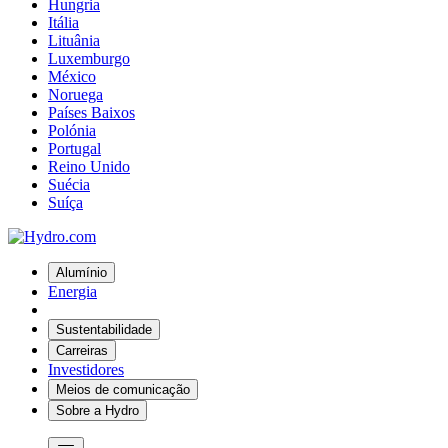
Hungria
Itália
Lituânia
Luxemburgo
México
Noruega
Países Baixos
Polónia
Portugal
Reino Unido
Suécia
Suíça
Alumínio
Energia
Sustentabilidade
Carreiras
Investidores
Meios de comunicação
Sobre a Hydro