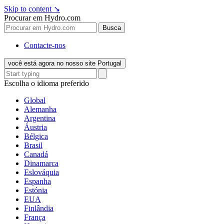
Skip to content
↘
Procurar em Hydro.com
Busca
Contacte-nos
você está agora no nosso site Portugal
Escolha o idioma preferido
Global
Alemanha
Argentina
Áustria
Bélgica
Brasil
Canadá
Dinamarca
Eslováquia
Espanha
Estónia
EUA
Finlândia
França