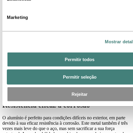
Marketing
Mostrar deta
Permitir todos
Alumínio em eólicas onshore e offshore
As turbinas eólicas necessitam de peças com grande durabilidade e
Permitir seleção
eficácia, por isso o setor da energia eólica usa alumínio em
aplicações na terra e no mar. Temos soluções que melhoram os
vossos produtos apenas com o uso correto de materiais.
Rejeitar
Resistência eficaz à corrosão
O alumínio é perfeito para condições difíceis no exterior, em parte
devido à sua eficaz resistência à corrosão. Este metal também é três
vezes mais leve do que o aço, mas sem sacrificar a sua força