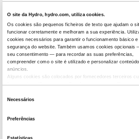
Offshore
Energia geotérmica
Gestão térmica
O site da Hydro, hydro.com, utiliza cookies.
Petróleo e gás
Os cookies são pequenos ficheiros de texto que ajudam o si
Design industrial
Infraestruturas
funcionar corretamente e melhoram a sua experiência. Utili
Eletrónica
cookies necessários para garantir o funcionamento básico e
Engenharia em geral
segurança do website. Também usamos cookies opcionais
Sobre alumínio
Inovação e P&D
seu consentimento — para recordar as suas preferências,
compreender como o site é utilizado e personalizar conteúd
Alumínio
Indústrias que servimos
anúncios.
Solar e energia
Alguns cookies são colocados por fornecedores terceiros cu
Eólicas
ferramentas utilizamos para fins de segurança, análise ou
publicidade. Estes terceiros podem combinar as informaçõe
Promover a energia eólica com
Seleção
recolhidas através da sua utilização do nosso site com outr
Necessários
de
alumínio leve
informações que lhes forneceu ou que recolheram através d
consentimento
utilização dos seus serviços. O terceiro identificado como
Preferências
responsável por um cookie de terceiros é o Responsável pe
Disponibilizamos soluções customizadas para instalações onshore e
offshore, de cima a baixo.
Tratamento dos dados pessoais recolhidos por esse cookie.
verificar quem são esses terceiros na lista de cookies abaix
Estatísticas