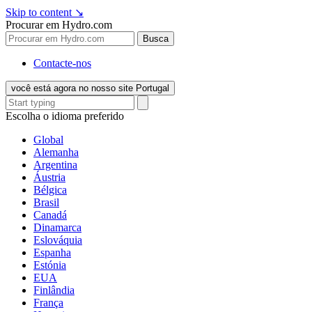
Skip to content
↘
Procurar em Hydro.com
Busca
Contacte-nos
você está agora no nosso site Portugal
Escolha o idioma preferido
Global
Alemanha
Argentina
Áustria
Bélgica
Brasil
Canadá
Dinamarca
Eslováquia
Espanha
Estónia
EUA
Finlândia
França