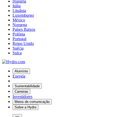
Hungria
Itália
Lituânia
Luxemburgo
México
Noruega
Países Baixos
Polónia
Portugal
Reino Unido
Suécia
Suíça
Alumínio
Energia
Sustentabilidade
Carreiras
Investidores
Meios de comunicação
Sobre a Hydro